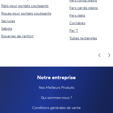
Fers ronds pleins
Rails pour portails coulissants
Fers carrés pleins
Roues pour portails coulissants
Fers plats
Serrures
Cornières
Sabots
Fer T
Equerres de renfort
Tubes rectangles
Notre entreprise
Nos Meilleurs Produits
Qui sommes-nous ?
Conditions générales de vente