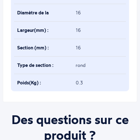
Diamètre de la
16
base(mm) :
Largeur(mm) :
16
Section (mm) :
16
Type de section :
rond
Poids(Kg) :
0.3
Des questions sur ce
produit ?