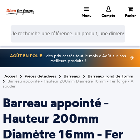
Menu
Compte
Panier
AOÛT EN FOLIE
: des prix cassés tout le mois d'Août sur nos
meilleurs produits !
Accueil
Pièces détachées
Barreaux
Barreaux rond de 16mm
Barreau appointé - Hauteur 200mm Diamètre 16mm - Fer forgé - À
souder
Barreau appointé -
Hauteur 200mm
Diamètre 16mm - Fer