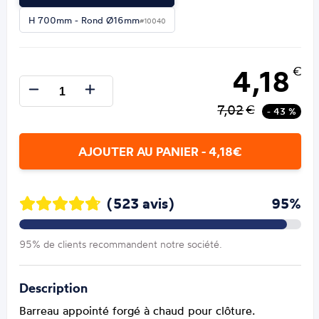
H 700mm - Rond Ø16mm
#10040
4,18
€
7,02
€
- 43 %
AJOUTER AU PANIER - 4,18€
(523 avis)
95%
95% de clients recommandent notre société.
Description
Barreau appointé forgé à chaud pour clôture.