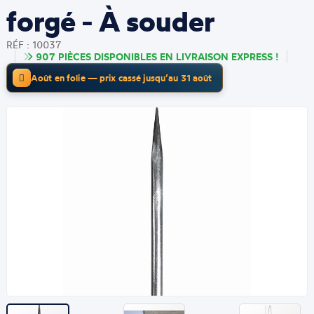
forgé - À souder
RÉF : 10037
907 PIÈCES DISPONIBLES EN LIVRAISON EXPRESS !
Août en folie — prix cassé jusqu’au 31 août