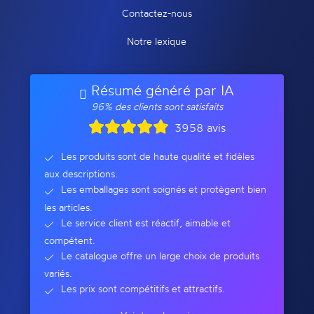
Contactez-nous
Notre lexique
Résumé généré par IA
96% des clients sont satisfaits
3958 avis
Les produits sont de haute qualité et fidèles
aux descriptions.
Les emballages sont soignés et protègent bien
les articles.
Le service client est réactif, aimable et
compétent.
Le catalogue offre un large choix de produits
variés.
Les prix sont compétitifs et attractifs.