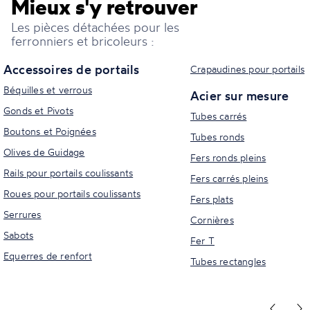
Mieux s'y retrouver
Les pièces détachées pour les
ferronniers et bricoleurs :
Accessoires de portails
Crapaudines pour portails
Béquilles et verrous
Acier sur mesure
Gonds et Pivots
Tubes carrés
Boutons et Poignées
Tubes ronds
Olives de Guidage
Fers ronds pleins
Rails pour portails coulissants
Fers carrés pleins
Roues pour portails coulissants
Fers plats
Serrures
Cornières
Sabots
Fer T
Equerres de renfort
Tubes rectangles