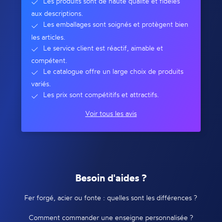
Les produits sont de haute qualité et fidèles
aux descriptions.
Les emballages sont soignés et protègent bien
les articles.
Le service client est réactif, aimable et
compétent.
Le catalogue offre un large choix de produits
variés.
Les prix sont compétitifs et attractifs.
Voir tous les avis
Besoin d'aides ?
Fer forgé, acier ou fonte : quelles sont les différences ?
Comment commander une enseigne personnalisée ?