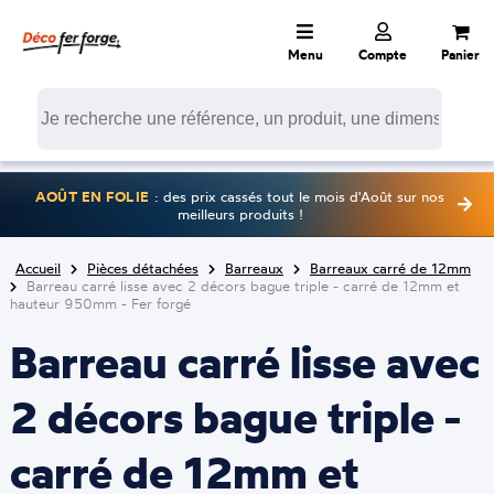
Menu
Compte
Panier
AOÛT EN FOLIE
: des prix cassés tout le mois d'Août sur nos
meilleurs produits !
Accueil
Pièces détachées
Barreaux
Barreaux carré de 12mm
Barreau carré lisse avec 2 décors bague triple - carré de 12mm et
hauteur 950mm - Fer forgé
Barreau carré lisse avec
2 décors bague triple -
carré de 12mm et