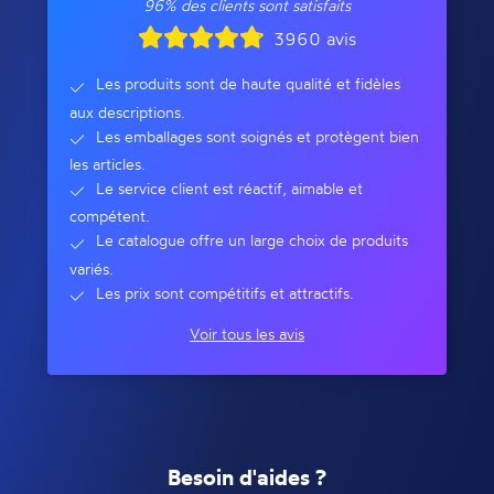
96% des clients sont satisfaits
3960 avis
Les produits sont de haute qualité et fidèles
aux descriptions.
Les emballages sont soignés et protègent bien
les articles.
Le service client est réactif, aimable et
compétent.
Le catalogue offre un large choix de produits
variés.
Les prix sont compétitifs et attractifs.
Voir tous les avis
Besoin d'aides ?