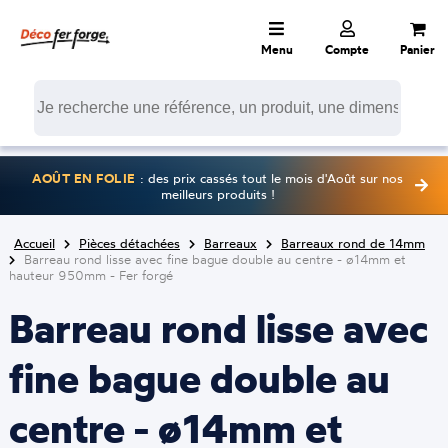
Menu
Compte
Panier
AOÛT EN FOLIE
: des prix cassés tout le mois d'Août sur nos
meilleurs produits !
Accueil
Pièces détachées
Barreaux
Barreaux rond de 14mm
Barreau rond lisse avec fine bague double au centre - ø14mm et
hauteur 950mm - Fer forgé
Barreau rond lisse avec
fine bague double au
centre - ø14mm et