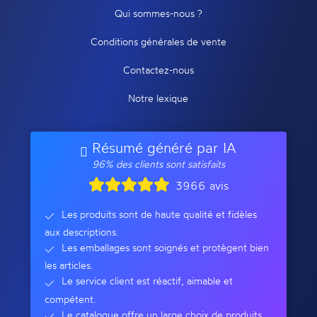
Qui sommes-nous ?
Conditions générales de vente
Contactez-nous
Notre lexique
Résumé généré par IA
96% des clients sont satisfaits
3966 avis
Les produits sont de haute qualité et fidèles
aux descriptions.
Les emballages sont soignés et protègent bien
les articles.
Le service client est réactif, aimable et
compétent.
Le catalogue offre un large choix de produits