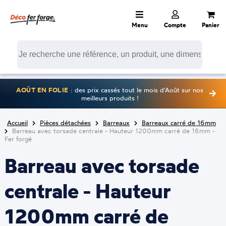
Menu
Compte
Panier
AOÛT EN FOLIE
: des prix cassés tout le mois d'Août sur nos
meilleurs produits !
Accueil
Pièces détachées
Barreaux
Barreaux carré de 16mm
Barreau avec torsade centrale - Hauteur 1200mm carré de 16mm -
Fer forgé
Barreau avec torsade
centrale - Hauteur
1200mm carré de