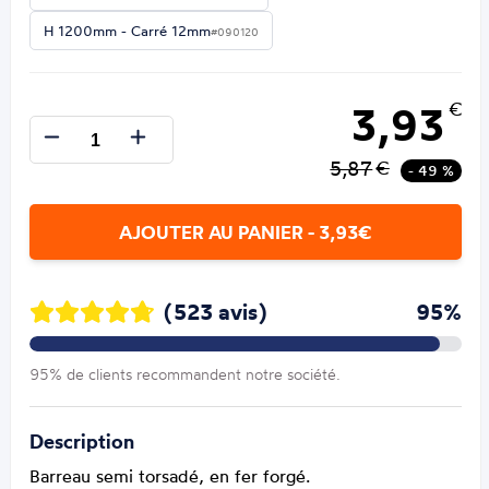
H 1200mm - Carré 12mm
#090120
3,93
€
5,87
€
- 49 %
AJOUTER AU PANIER - 3,93€
(523 avis)
95%
95% de clients recommandent notre société.
Description
Barreau semi torsadé, en fer forgé.