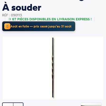
À souder
RÉF : 090113
67 PIÈCES DISPONIBLES EN LIVRAISON EXPRESS !
Août en folie — prix cassé jusqu’au 31 août