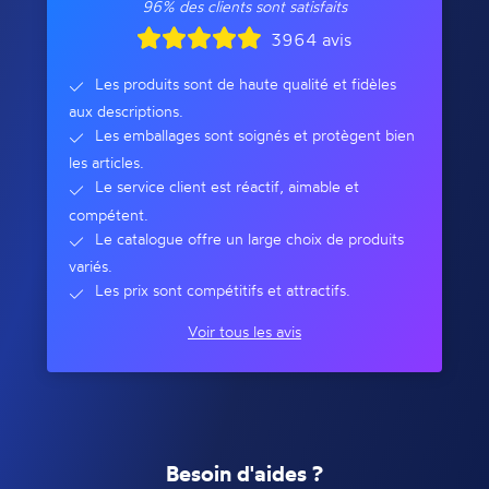
96% des clients sont satisfaits
3964 avis
Les produits sont de haute qualité et fidèles
aux descriptions.
Les emballages sont soignés et protègent bien
les articles.
Le service client est réactif, aimable et
compétent.
Le catalogue offre un large choix de produits
variés.
Les prix sont compétitifs et attractifs.
Voir tous les avis
Besoin d'aides ?