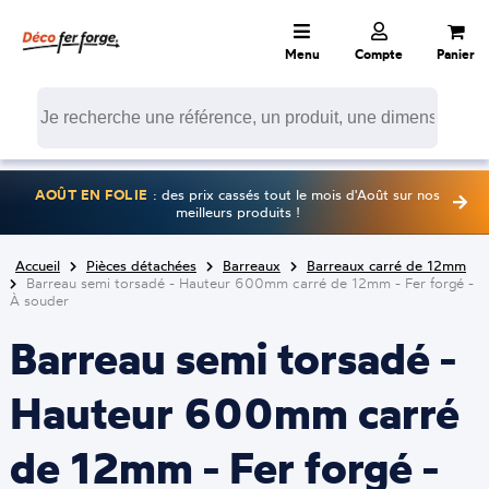
Menu
Compte
Panier
AOÛT EN FOLIE
: des prix cassés tout le mois d'Août sur nos
meilleurs produits !
Accueil
Pièces détachées
Barreaux
Barreaux carré de 12mm
Barreau semi torsadé - Hauteur 600mm carré de 12mm - Fer forgé -
À souder
Barreau semi torsadé -
Hauteur 600mm carré
de 12mm - Fer forgé -