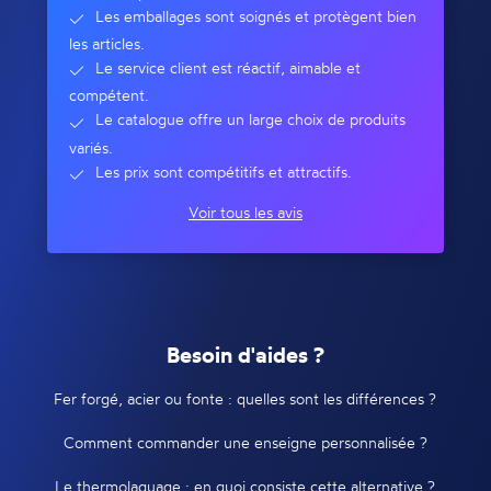
Les emballages sont soignés et protègent bien
les articles.
Le service client est réactif, aimable et
compétent.
Le catalogue offre un large choix de produits
variés.
Les prix sont compétitifs et attractifs.
Voir tous les avis
Besoin d'aides ?
Fer forgé, acier ou fonte : quelles sont les différences ?
Comment commander une enseigne personnalisée ?
Le thermolaquage : en quoi consiste cette alternative ?