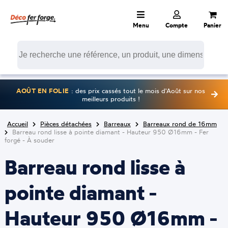
Menu
Compte
Panier
AOÛT EN FOLIE
: des prix cassés tout le mois d'Août sur nos
meilleurs produits !
Accueil
Pièces détachées
Barreaux
Barreaux rond de 16mm
Barreau rond lisse à pointe diamant - Hauteur 950 Ø16mm - Fer
forgé - À souder
Barreau rond lisse à
pointe diamant -
Hauteur 950 Ø16mm -