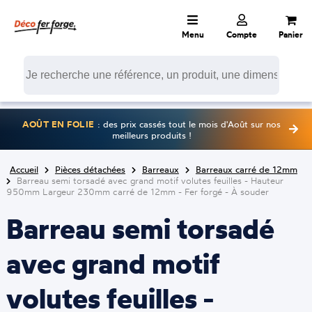
Menu
Compte
Panier
AOÛT EN FOLIE
: des prix cassés tout le mois d'Août sur nos
meilleurs produits !
Accueil
Pièces détachées
Barreaux
Barreaux carré de 12mm
Barreau semi torsadé avec grand motif volutes feuilles - Hauteur
950mm Largeur 230mm carré de 12mm - Fer forgé - À souder
Barreau semi torsadé
avec grand motif
volutes feuilles -