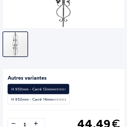
Autres variantes
H 950mm - Carré 12mm
#0514101
H 950mm - Carré 14mm
#0514103
44,49
€