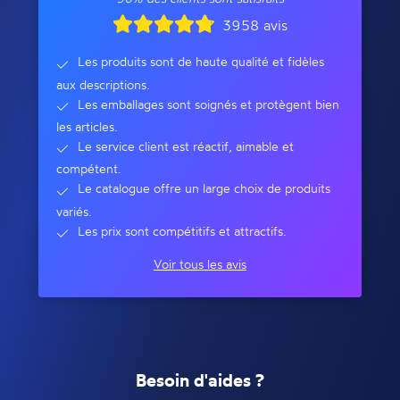
3958 avis
Les produits sont de haute qualité et fidèles
aux descriptions.
Les emballages sont soignés et protègent bien
les articles.
Le service client est réactif, aimable et
compétent.
Le catalogue offre un large choix de produits
variés.
Les prix sont compétitifs et attractifs.
Voir tous les avis
Besoin d'aides ?