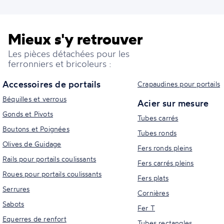
Mieux s'y retrouver
Les pièces détachées pour les
ferronniers et bricoleurs :
Accessoires de portails
Crapaudines pour portails
Béquilles et verrous
Acier sur mesure
Gonds et Pivots
Tubes carrés
Boutons et Poignées
Tubes ronds
Olives de Guidage
Fers ronds pleins
Rails pour portails coulissants
Fers carrés pleins
Roues pour portails coulissants
Fers plats
Serrures
Cornières
Sabots
Fer T
Equerres de renfort
Tubes rectangles