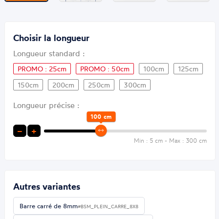
Choisir la longueur
Longueur standard :
PROMO : 25cm
PROMO : 50cm
100cm
125cm
150cm
200cm
250cm
300cm
Longueur précise :
100
cm
−
+
Min : 5 cm - Max : 300 cm
Autres variantes
Barre carré de 8mm
#BSM_PLEIN_CARRE_8X8