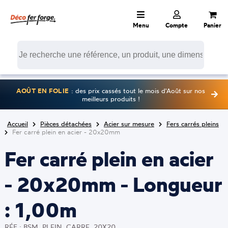
Menu
Compte
Panier
AOÛT EN FOLIE
: des prix cassés tout le mois d'Août sur nos
meilleurs produits !
Accueil
Pièces détachées
Acier sur mesure
Fers carrés pleins
Fer carré plein en acier - 20x20mm
Fer carré plein en acier
- 20x20mm - Longueur
: 1,00m
RÉF : BSM_PLEIN_CARRE_20X20