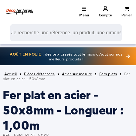
Menu
Compte
Panier
AOÛT EN FOLIE
: des prix cassés tout le mois d'Août sur nos
meilleurs produits !
Accueil
Pièces détachées
Acier sur mesure
Fers plats
Fer
plat en acier - 50x8mm
Fer plat en acier -
50x8mm - Longueur :
1,00m
RÉF : BSM_PLAT_50X8