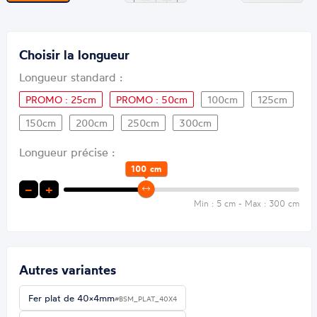
Choisir la longueur
Longueur standard :
PROMO : 25cm
PROMO : 50cm
100cm
125cm
150cm
200cm
250cm
300cm
Longueur précise :
100
cm
−
+
Min : 5 cm - Max : 300 cm
Autres variantes
Fer plat de 40×4mm
#BSM_PLAT_40X4