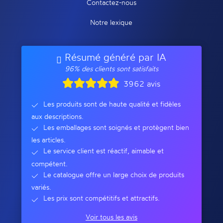
Contactez-nous
Notre lexique
Résumé généré par IA
96% des clients sont satisfaits
3962 avis
Les produits sont de haute qualité et fidèles
aux descriptions.
Les emballages sont soignés et protègent bien
les articles.
Le service client est réactif, aimable et
compétent.
Le catalogue offre un large choix de produits
variés.
Les prix sont compétitifs et attractifs.
Voir tous les avis