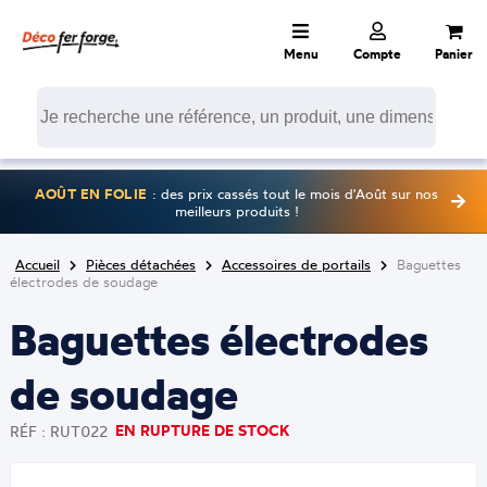
Menu
Compte
Panier
AOÛT EN FOLIE
: des prix cassés tout le mois d'Août sur nos
meilleurs produits !
Accueil
Pièces détachées
Accessoires de portails
Baguettes
électrodes de soudage
Baguettes électrodes
de soudage
EN RUPTURE DE STOCK
RÉF : RUT022