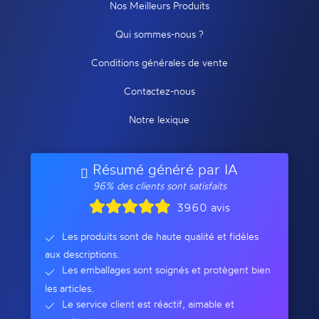
Nos Meilleurs Produits
Qui sommes-nous ?
Conditions générales de vente
Contactez-nous
Notre lexique
Résumé généré par IA
96% des clients sont satisfaits
3960 avis
Les produits sont de haute qualité et fidèles
aux descriptions.
Les emballages sont soignés et protègent bien
les articles.
Le service client est réactif, aimable et