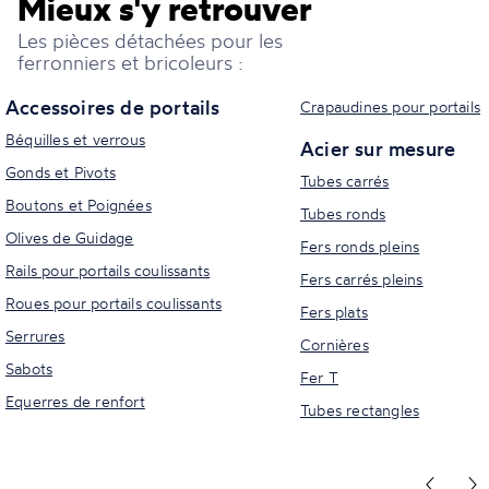
Mieux s'y retrouver
Les pièces détachées pour les
ferronniers et bricoleurs :
Accessoires de portails
Crapaudines pour portails
Béquilles et verrous
Acier sur mesure
Gonds et Pivots
Tubes carrés
Boutons et Poignées
Tubes ronds
Olives de Guidage
Fers ronds pleins
Rails pour portails coulissants
Fers carrés pleins
Roues pour portails coulissants
Fers plats
Serrures
Cornières
Sabots
Fer T
Equerres de renfort
Tubes rectangles