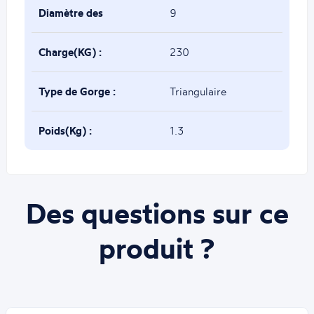
:
Diamètre des
9
trous(mm) :
Charge(KG) :
230
Type de Gorge :
Triangulaire
Poids(Kg) :
1.3
Des questions sur ce
produit ?