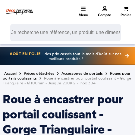
Menu
Compte
Panier
AOÛT EN FOLIE
: des prix cassés tout le mois d'Août sur nos
meilleurs produits !
Accueil
Pièces détachées
Accessoires de portails
Roues pour
portails coulissants
Roue à encastrer pour portail coulissant - Gorge
Triangulaire - Ø100mm - Jusqu'à 230KG - Inox 304
Roue à encastrer pour
portail coulissant -
Gorge Triangulaire -