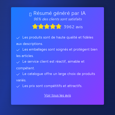
Résumé généré par IA
96% des clients sont satisfaits
3962 avis
Les produits sont de haute qualité et fidèles
aux descriptions.
Les emballages sont soignés et protègent bien
les articles.
Le service client est réactif, aimable et
compétent.
Le catalogue offre un large choix de produits
variés.
Les prix sont compétitifs et attractifs.
Voir tous les avis