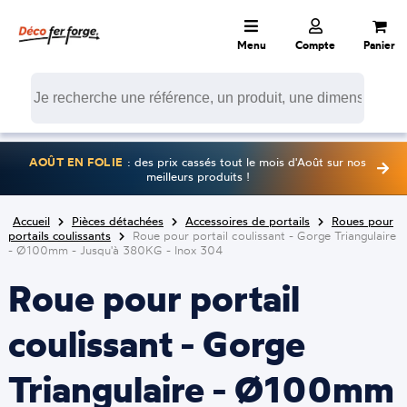
Menu
Compte
Panier
AOÛT EN FOLIE
: des prix cassés tout le mois d'Août sur nos
meilleurs produits !
Accueil
Pièces détachées
Accessoires de portails
Roues pour
portails coulissants
Roue pour portail coulissant - Gorge Triangulaire
- Ø100mm - Jusqu'à 380KG - Inox 304
Roue pour portail
coulissant - Gorge
Triangulaire - Ø100mm