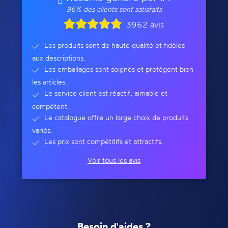
96% des clients sont satisfaits
3962 avis
Les produits sont de haute qualité et fidèles
aux descriptions.
Les emballages sont soignés et protègent bien
les articles.
Le service client est réactif, aimable et
compétent.
Le catalogue offre un large choix de produits
variés.
Les prix sont compétitifs et attractifs.
Voir tous les avis
Besoin d'aides ?