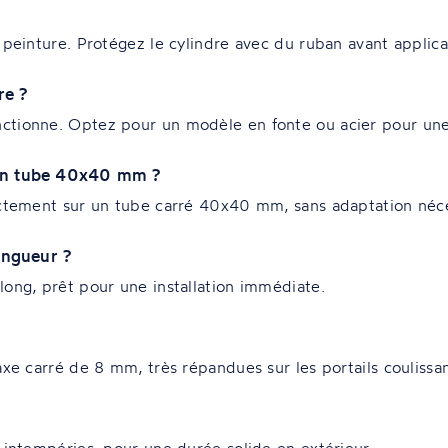
 peinture. Protégez le cylindre avec du ruban avant applic
re ?
ctionne. Optez pour un modèle en fonte ou acier pour une
l en tube 40x40 mm ?
ectement sur un tube carré 40x40 mm, sans adaptation néce
longueur ?
long, prêt pour une installation immédiate.
axe carré de 8 mm, très répandues sur les portails coulissan
 intempéries, pour une durée solide en extérieur.