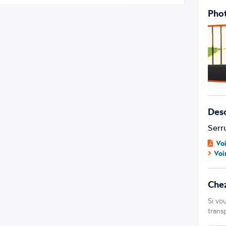
Phot
Desc
Serru
Vo
Voi
Che
Si vo
trans