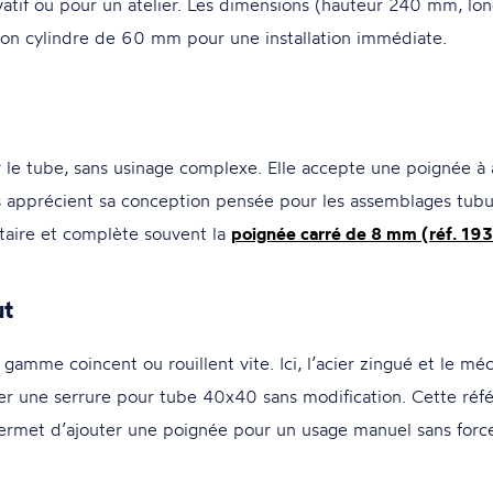
rivatif ou pour un atelier. Les dimensions (hauteur 240 mm, 
c son cylindre de 60 mm pour une installation immédiate.
r le tube, sans usinage complexe. Elle accepte une poignée à
rs apprécient sa conception pensée pour les assemblages tubul
taire et complète souvent la
poignée carré de 8 mm (réf. 19
ut
e gamme coincent ou rouillent vite. Ici, l’acier zingué et le m
er une serrure pour tube 40x40 sans modification. Cette référ
permet d’ajouter une poignée pour un usage manuel sans forc