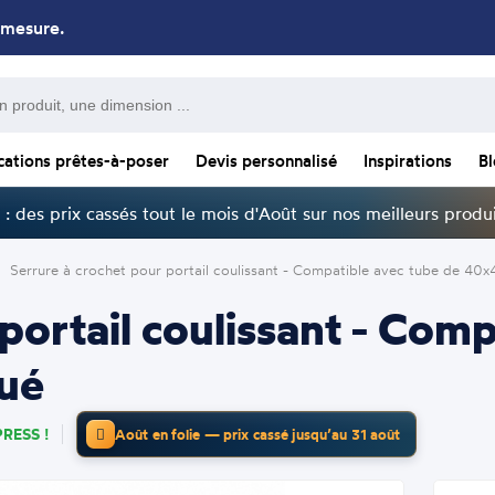
 mesure.
cations prêtes-à-poser
Devis personnalisé
Inspirations
B
: des prix cassés tout le mois d'Août sur nos meilleurs produi
Serrure à crochet pour portail coulissant - Compatible avec tube de 40
portail coulissant - Com
ué
RESS !
Août en folie — prix cassé jusqu’au 31 août