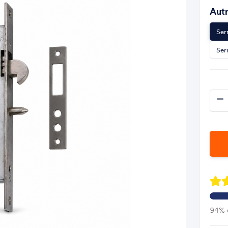
Autr
Ser
Ser
94% d