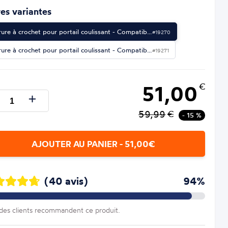
es variantes
rure à crochet pour portail coulissant - Compatib…
#19270
rure à crochet pour portail coulissant - Compatib…
#19271
51,00
€
59,99
€
- 15 %
AJOUTER AU PANIER - 51,00€
(40 avis)
94%
es clients recommandent ce produit.