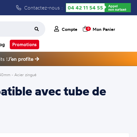
Appel
Contactez-nous :
04 42 11 54 55
non surtaxé
Compte
Mon Panier
0
log
Promotions
ts !
J’en profite
x40mm - Acier zingué
patible avec tube de