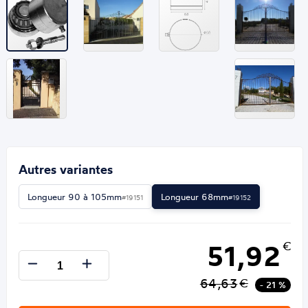
Autres variantes
Longueur 90 à 105mm
Longueur 68mm
#19151
#19152
51,92
€
64,63
€
- 21 %