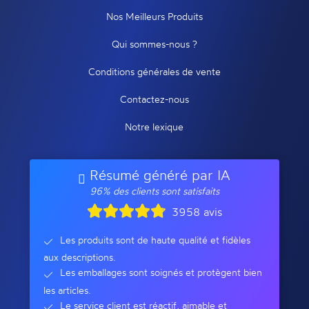
Nos Meilleurs Produits
Qui sommes-nous ?
Conditions générales de vente
Contactez-nous
Notre lexique
Résumé généré par IA
96% des clients sont satisfaits
3958 avis
Les produits sont de haute qualité et fidèles
aux descriptions.
Les emballages sont soignés et protègent bien
les articles.
Le service client est réactif, aimable et