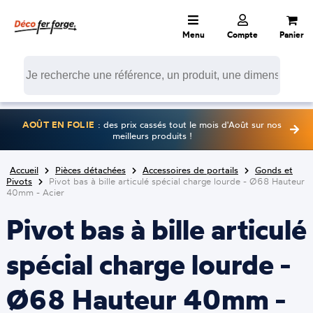
Menu
Compte
Panier
AOÛT EN FOLIE
: des prix cassés tout le mois d'Août sur nos
meilleurs produits !
Accueil
Pièces détachées
Accessoires de portails
Gonds et
Pivots
Pivot bas à bille articulé spécial charge lourde - Ø68 Hauteur
40mm - Acier
Pivot bas à bille articulé
spécial charge lourde -
Ø68 Hauteur 40mm -