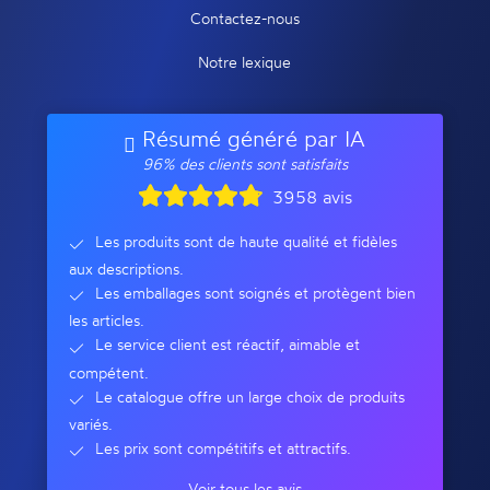
Contactez-nous
Notre lexique
Résumé généré par IA
96% des clients sont satisfaits
3958 avis
Les produits sont de haute qualité et fidèles
aux descriptions.
Les emballages sont soignés et protègent bien
les articles.
Le service client est réactif, aimable et
compétent.
Le catalogue offre un large choix de produits
variés.
Les prix sont compétitifs et attractifs.
Voir tous les avis