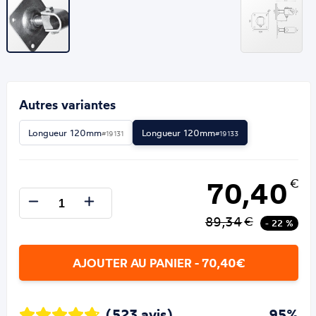
Autres variantes
Longueur 120mm
Longueur 120mm
#19131
#19133
70,40
€
89,34
€
- 22 %
AJOUTER AU PANIER - 70,40€
(523 avis)
95%