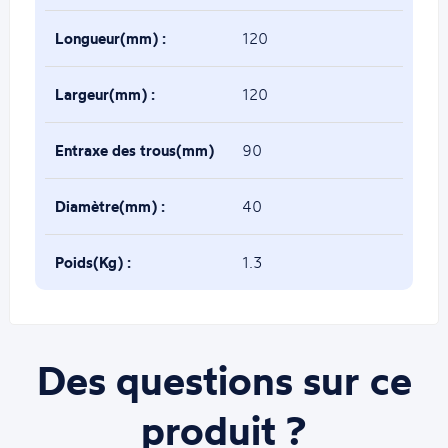
Longueur(mm) :
120
Largeur(mm) :
120
Entraxe des trous(mm)
90
:
Diamètre(mm) :
40
Poids(Kg) :
1.3
Des questions sur ce
produit ?