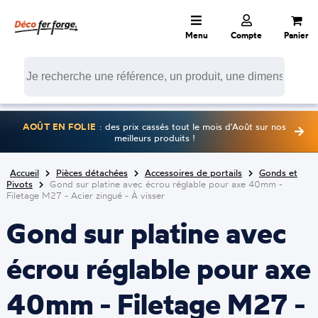
Menu
Compte
Panier
AOÛT EN FOLIE
: des prix cassés tout le mois d'Août sur nos
meilleurs produits !
Accueil
Pièces détachées
Accessoires de portails
Gonds et
Pivots
Gond sur platine avec écrou réglable pour axe 40mm -
Filetage M27 - Acier zingué - À visser
Gond sur platine avec
écrou réglable pour axe
40mm - Filetage M27 -