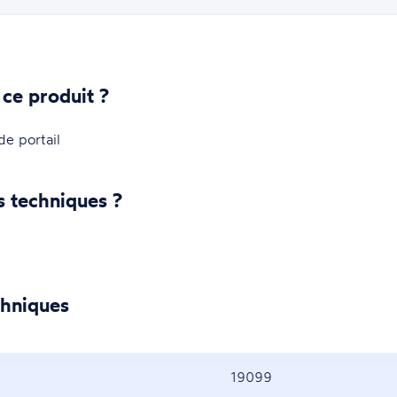
 ce produit ?
e portail
s techniques ?
chniques
19099