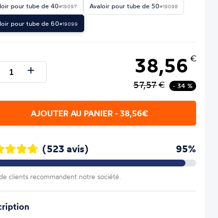
loir pour tube de 40
Avaloir pour tube de 50
#19097
#19098
loir pour tube de 60
#19099
38,56
€
57,57
€
- 34 %
AJOUTER AU PANIER - 38,56€
(523 avis)
95%
e clients recommandent notre société.
ription