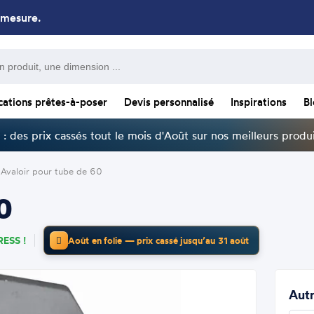
 mesure.
cations prêtes-à-poser
Devis personnalisé
Inspirations
B
: des prix cassés tout le mois d'Août sur nos meilleurs produi
Avaloir pour tube de 60
0
ESS !
Août en folie — prix cassé jusqu’au 31 août
Autr