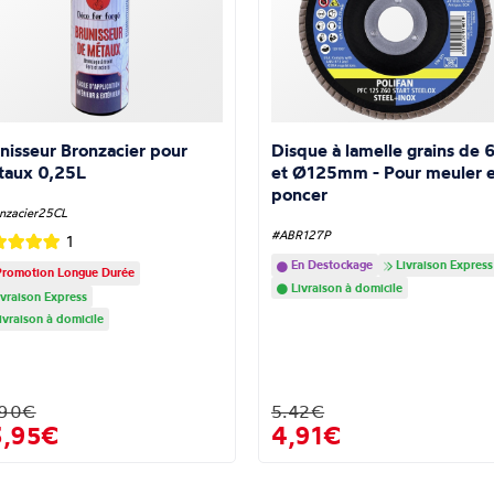
nisseur Bronzacier pour
Disque à lamelle grains de 
taux 0,25L
et Ø125mm - Pour meuler e
poncer
nzacier25CL
#ABR127P
1
En Destockage
Livraison Express
romotion Longue Durée
Livraison à domicile
vraison Express
ivraison à domicile
.90€
5.42€
3,95€
4,91€