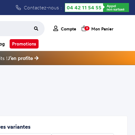
Appel
Contactez-nous :
04 42 11 54 55
non surtaxé
Compte
Mon Panier
0
log
Promotions
ts !
J’en profite
es variantes