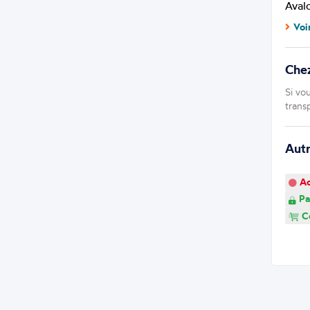
Aval
Voi
Chez
Si vo
trans
Aut
Ao
Pa
Co