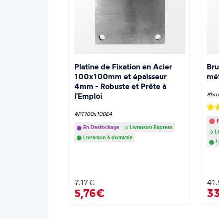
Platine de Fixation en Acier
Bru
100x100mm et épaisseur
mé
4mm - Robuste et Prête à
l'Emploi
#bro
#PT100x100E4
P
En Destockage
Livraison Express
Li
Livraison à domicile
L
7.17€
41
5,76€
3