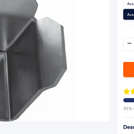
Ava
Ava
95% d
Desc