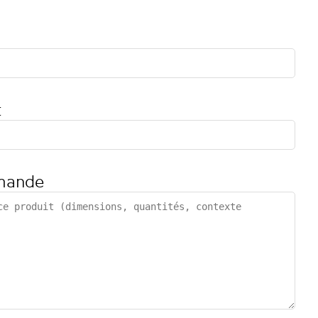
t
mande