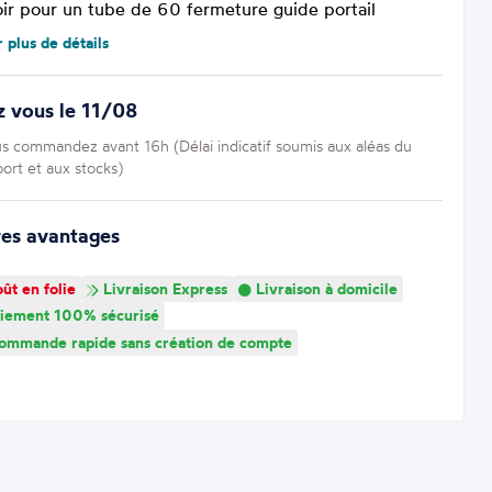
oir pour un tube de 60 fermeture guide portail
r plus de détails
 vous le 11/08
us commandez avant 16h (Délai indicatif soumis aux aléas du
port et aux stocks)
res avantages
ût en folie
Livraison Express
Livraison à domicile
iement 100% sécurisé
mmande rapide sans création de compte