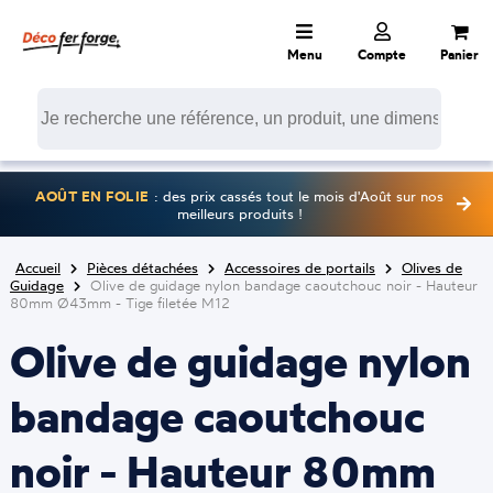
Menu
Compte
Panier
AOÛT EN FOLIE
: des prix cassés tout le mois d'Août sur nos
meilleurs produits !
Accueil
Pièces détachées
Accessoires de portails
Olives de
Guidage
Olive de guidage nylon bandage caoutchouc noir - Hauteur
80mm Ø43mm - Tige filetée M12
Olive de guidage nylon
bandage caoutchouc
noir - Hauteur 80mm