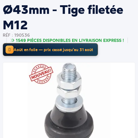
Ø43mm - Tige filetée
M12
RÉF : 190536
1549 PIÈCES DISPONIBLES EN LIVRAISON EXPRESS !
Août en folie — prix cassé jusqu’au 31 août