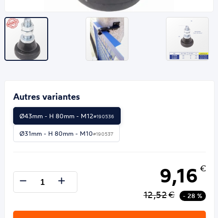
Autres variantes
Ø43mm - H 80mm - M12
#190536
Ø31mm - H 80mm - M10
#190537
9,16
€
12,52
€
- 28 %