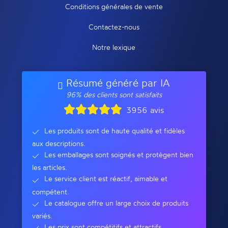
Conditions générales de vente
Contactez-nous
Notre lexique
Résumé généré par IA
96% des clients sont satisfaits
3956 avis
Les produits sont de haute qualité et fidèles
aux descriptions.
Les emballages sont soignés et protègent bien
les articles.
Le service client est réactif, aimable et
compétent.
Le catalogue offre un large choix de produits
variés.
Les prix sont compétitifs et attractifs.