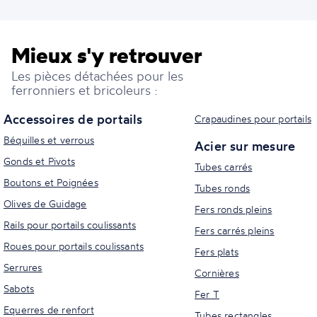
Mieux s'y retrouver
Les pièces détachées pour les
ferronniers et bricoleurs :
Accessoires de portails
Crapaudines pour portails
Béquilles et verrous
Acier sur mesure
Gonds et Pivots
Tubes carrés
Boutons et Poignées
Tubes ronds
Olives de Guidage
Fers ronds pleins
Rails pour portails coulissants
Fers carrés pleins
Roues pour portails coulissants
Fers plats
Serrures
Cornières
Sabots
Fer T
Equerres de renfort
Tubes rectangles