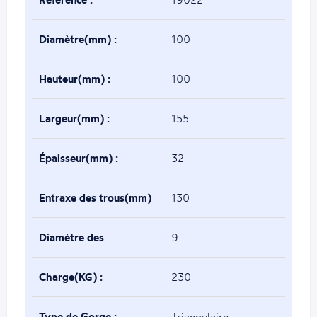
Diamètre(mm) :
100
Hauteur(mm) :
100
Largeur(mm) :
155
Épaisseur(mm) :
32
Entraxe des trous(mm)
130
:
Diamètre des
9
trous(mm) :
Charge(KG) :
230
Type de Gorge :
Triangulaire