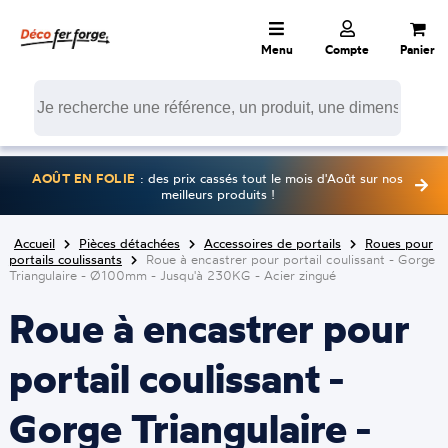
Menu
Compte
Panier
AOÛT EN FOLIE
: des prix cassés tout le mois d'Août sur nos
meilleurs produits !
Accueil
Pièces détachées
Accessoires de portails
Roues pour
portails coulissants
Roue à encastrer pour portail coulissant - Gorge
Triangulaire - Ø100mm - Jusqu'à 230KG - Acier zingué
Roue à encastrer pour
portail coulissant -
Gorge Triangulaire -