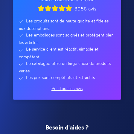
3958 avis
Les produits sont de haute qualité et fidèles
aux descriptions.
Les emballages sont soignés et protègent bien
les articles.
Le service client est réactif, aimable et
compétent.
Le catalogue offre un large choix de produits
variés.
Les prix sont compétitifs et attractifs.
Voir tous les avis
Besoin d'aides ?