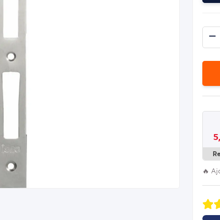
5
R
🔥 Aj