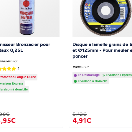
nisseur Bronzacier pour
Disque à lamelle grains de 
taux 0,25L
et Ø125mm - Pour meuler e
poncer
nzacier25CL
#ABR127P
1
En Destockage
Livraison Express
romotion Longue Durée
Livraison à domicile
vraison Express
ivraison à domicile
.90€
5.42€
3,95€
4,91€