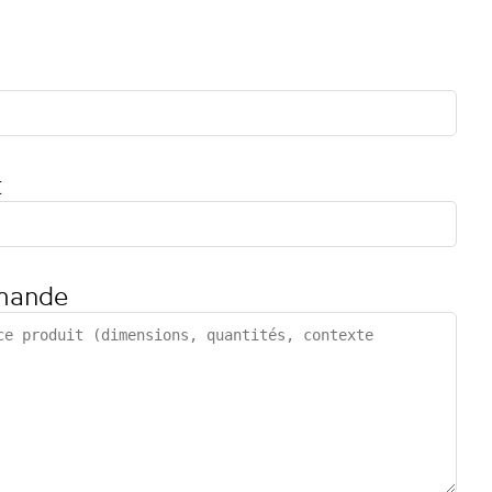
t
mande