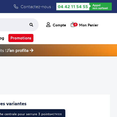
Appel
Contactez-nous :
04 42 11 54 55
non surtaxé
Compte
Mon Panier
0
log
Promotions
ts !
J’en profite
es variantes
he centrale pour serrure 3 points
#074106