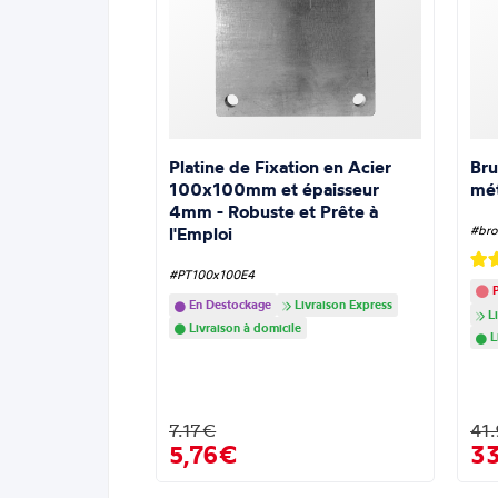
Platine de Fixation en Acier
Bru
100x100mm et épaisseur
mé
4mm - Robuste et Prête à
l'Emploi
#bro
#PT100x100E4
P
En Destockage
Livraison Express
Li
Livraison à domicile
L
7.17€
41
5,76€
3