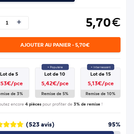
5,70
€
AJOUTER AU PANIER - 5,70€
+ Populaire
+ Interressant
Lot de 5
Lot de 10
Lot de 15
,53€/pce
5,42€/pce
5,13€/pce
emise de 3%
Remise de 5%
Remise de 10%
outez encore
4 pièces
pour profiter de
3% de remise
!
(523 avis)
95%