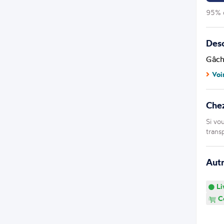
95% d
Desc
Gâch
Voi
Che
Si vo
trans
Aut
Li
Co