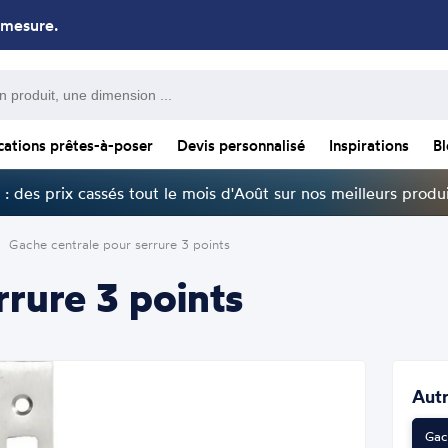
 mesure.
cations prêtes-à-poser
Devis personnalisé
Inspirations
B
: des prix cassés tout le mois d'Août sur nos meilleurs produi
Gache centrale pour serrure 3 points
rrure 3 points
Autr
Gac