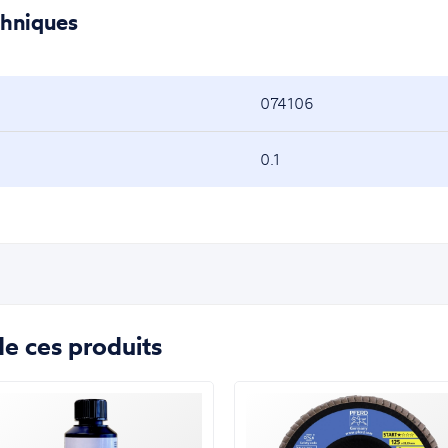
chniques
074106
0.1
e ces produits