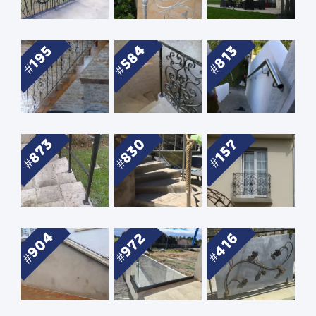
584
195
813
830
873
157
904
972
416