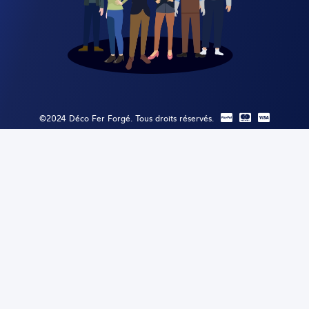
©2024 Déco Fer Forgé. Tous droits réservés.