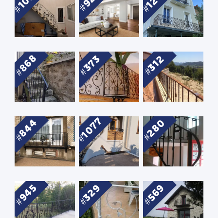
868
373
312
1077
844
280
945
329
569