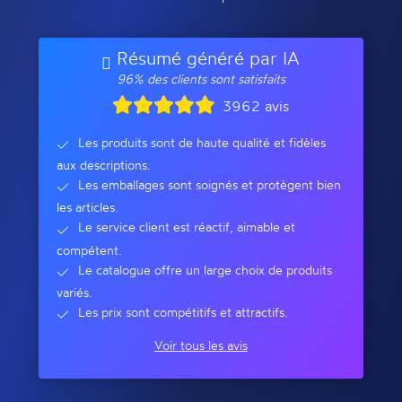
Résumé généré par IA
96% des clients sont satisfaits
3962 avis
Les produits sont de haute qualité et fidèles
aux descriptions.
Les emballages sont soignés et protègent bien
les articles.
Le service client est réactif, aimable et
compétent.
Le catalogue offre un large choix de produits
variés.
Les prix sont compétitifs et attractifs.
Voir tous les avis