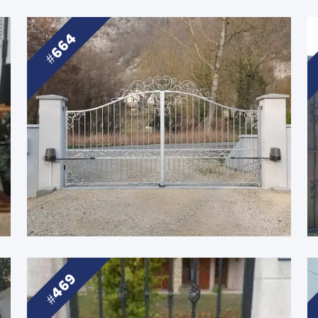
664
469