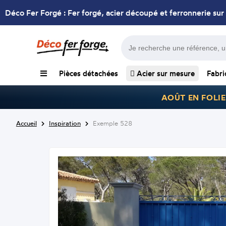
Déco Fer Forgé : Fer forgé, acier découpé et ferronnerie sur
Pièces détachées
Acier sur mesure
Fabri
AOÛT EN FOLIE
Accueil
Inspiration
Exemple 528