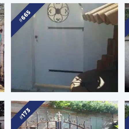
665
173