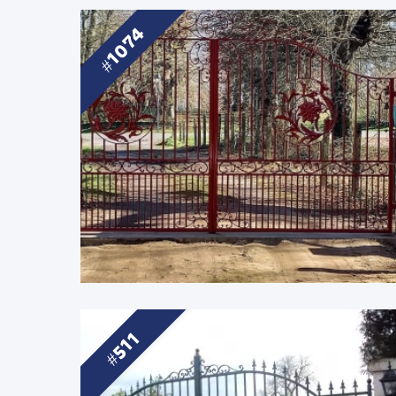
1074
511