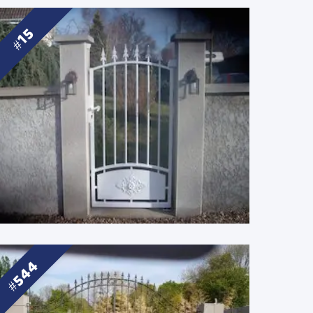
15
544