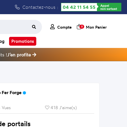
Appel
Contactez-nous :
04 42 11 54 55
non surtaxé
Compte
Mon Panier
0
log
Promotions
ts !
J’en profite
 Fer Forge
 Vues
418 J'aime(s)
e portails