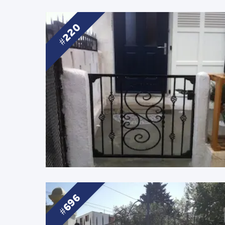
220
696