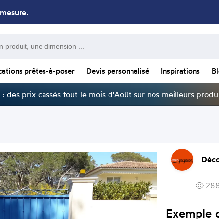
 mesure.
cations prêtes-à-poser
Devis personnalisé
Inspirations
B
: des prix cassés tout le mois d'Août sur nos meilleurs produi
Déco
288
Exemple d