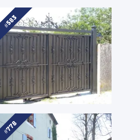
583
778