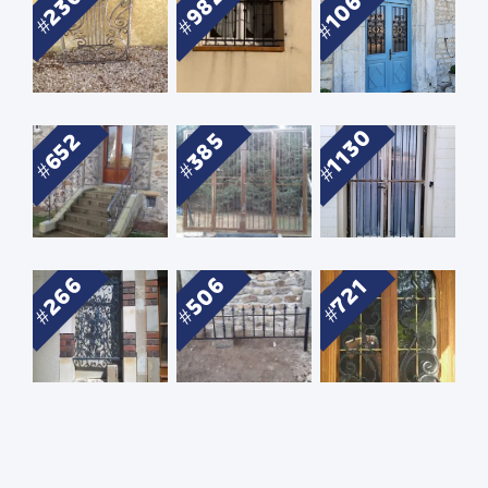
1068
982
236
1130
652
385
266
506
721