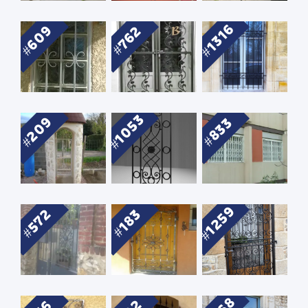
1316
609
762
1053
209
833
1259
572
183