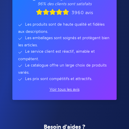
96% des clients sont satisfaits
3960 avis
Les produits sont de haute qualité et fidèles
aux descriptions.
Les emballages sont soignés et protègent bien
les articles.
Le service client est réactif, aimable et
compétent.
Le catalogue offre un large choix de produits
variés.
Les prix sont compétitifs et attractifs.
Voir tous les avis
Besoin d'aides ?