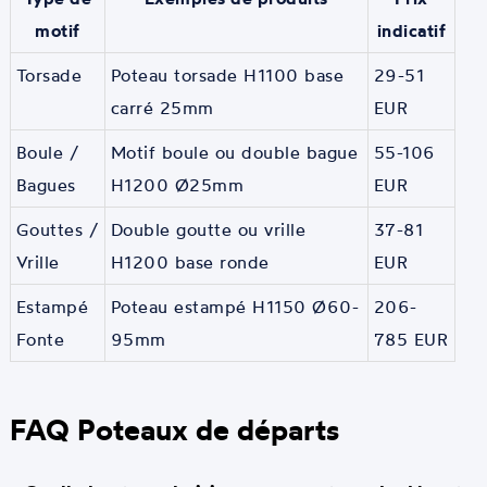
motif
indicatif
Torsade
Poteau torsade H1100 base
29-51
carré 25mm
EUR
Boule /
Motif boule ou double bague
55-106
Bagues
H1200 Ø25mm
EUR
Gouttes /
Double goutte ou vrille
37-81
Vrille
H1200 base ronde
EUR
Estampé
Poteau estampé H1150 Ø60-
206-
Fonte
95mm
785 EUR
FAQ Poteaux de départs