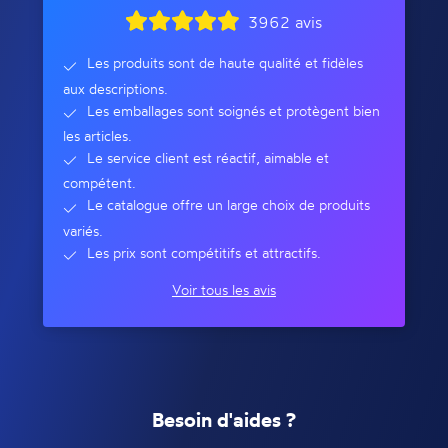
3962 avis
Les produits sont de haute qualité et fidèles
aux descriptions.
Les emballages sont soignés et protègent bien
les articles.
Le service client est réactif, aimable et
compétent.
Le catalogue offre un large choix de produits
variés.
Les prix sont compétitifs et attractifs.
Voir tous les avis
Besoin d'aides ?