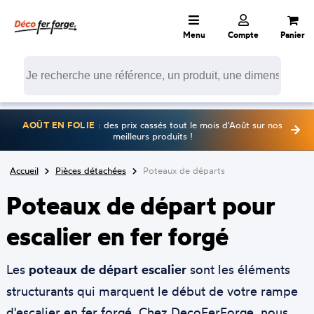
Menu
Compte
Panier
AOÛT EN FOLIE
: des prix cassés tout le mois d'Août sur nos
meilleurs produits !
Accueil
Pièces détachées
Poteaux de départs
Poteaux de départ pour
escalier en fer forgé
Les
poteaux de départ escalier
sont les éléments
structurants qui marquent le début de votre rampe
d'escalier en fer forgé. Chez DecoFerForge, nous