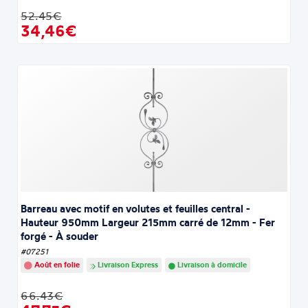
52.45€
34,46€
Barreau avec motif en volutes et feuilles central -
Hauteur 950mm Largeur 215mm carré de 12mm - Fer
forgé - À souder
#07251
Août en folie
Livraison Express
Livraison à domicile
66.43€