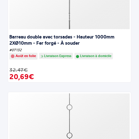
Barreau double avec torsades - Hauteur 1000mm
2XØ10mm - Fer forgé - À souder
#07132
Août en folie
Livraison Express
Livraison à domicile
32.47€
20,69€