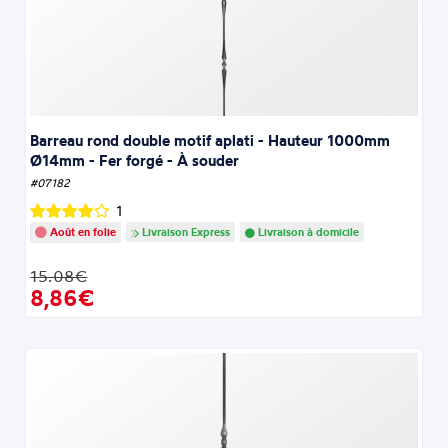
Barreau rond double motif aplati - Hauteur 1000mm
Ø14mm - Fer forgé - À souder
#07182
1
Août en folie
Livraison Express
Livraison à domicile
15.08€
8,86€