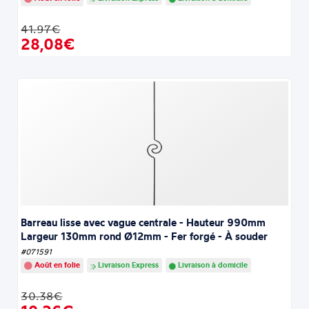
41.97€
28,08€
Barreau lisse avec vague centrale - Hauteur 990mm
Largeur 130mm rond Ø12mm - Fer forgé - À souder
#071591
Août en folie
Livraison Express
Livraison à domicile
30.38€