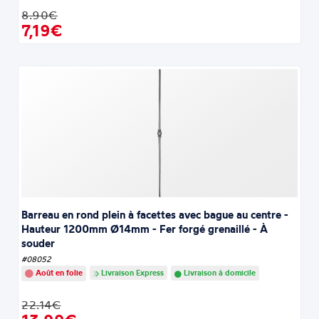
8.90€
7,19€
Barreau en rond plein à facettes avec bague au centre -
Hauteur 1200mm Ø14mm - Fer forgé grenaillé - À
souder
#08052
Août en folie
Livraison Express
Livraison à domicile
22.14€