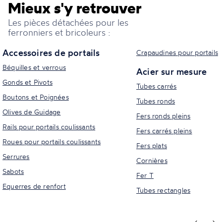
Mieux s'y retrouver
Les pièces détachées pour les
ferronniers et bricoleurs :
Accessoires de portails
Crapaudines pour portails
Béquilles et verrous
Acier sur mesure
Gonds et Pivots
Tubes carrés
Boutons et Poignées
Tubes ronds
Olives de Guidage
Fers ronds pleins
Rails pour portails coulissants
Fers carrés pleins
Roues pour portails coulissants
Fers plats
Serrures
Cornières
Sabots
Fer T
Equerres de renfort
Tubes rectangles