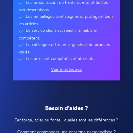
Les produits sont de haute qualité et fidèles
aux descriptions.
Les emballages sont soignés et protègent bien
les articles.
Le service client est réactif, aimable et
compétent.
Le catalogue offre un large choix de produits
variés.
Les prix sont compétitifs et attractifs.
Voir tous les avis
Besoin d'aides ?
Fer forgé, acier ou fonte : quelles sont les différences ?
Comment commander une enseigne personnalisée ?