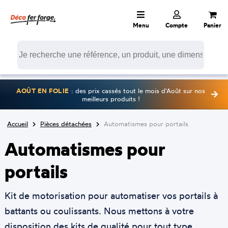
Menu
Compte
Panier
AOÛT EN FOLIE
: des prix cassés tout le mois d'Août sur nos
meilleurs produits !
Accueil
Pièces détachées
Automatismes pour portails
Automatismes pour
portails
Kit de motorisation pour automatiser vos portails à
battants ou coulissants. Nous mettons à votre
disposition des kits de qualité pour tout type