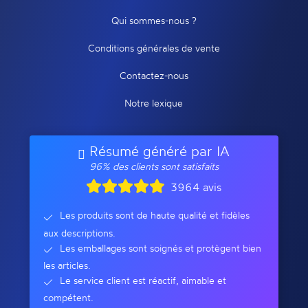
Qui sommes-nous ?
Conditions générales de vente
Contactez-nous
Notre lexique
Résumé généré par IA
96% des clients sont satisfaits
3964 avis
Les produits sont de haute qualité et fidèles
aux descriptions.
Les emballages sont soignés et protègent bien
les articles.
Le service client est réactif, aimable et
compétent.