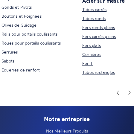
Acier sur mesure
Gonds et Pivots
Tubes carrés
Boutons et Poignées
Tubes ronds
Olives de Guidage
Fers ronds pleins
Rails pour portails coulissants
Fers carrés pleins
Roues pour portails coulissants
Fers plats
Serrures
Cornières
Sabots
Fer T
Equerres de renfort
Tubes rectangles
Notre entreprise
Nos Meilleurs Produits