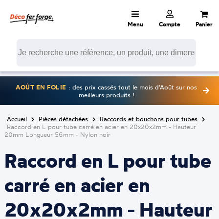
Menu
Compte
Panier
AOÛT EN FOLIE
: des prix cassés tout le mois d'Août sur nos
meilleurs produits !
Accueil
Pièces détachées
Raccords et bouchons pour tubes
Raccord en L pour tube carré en acier en 20x20x2mm - Hauteur
20mm Longueur 56mm - Nylon noir
Raccord en L pour tube
carré en acier en
20x20x2mm - Hauteur