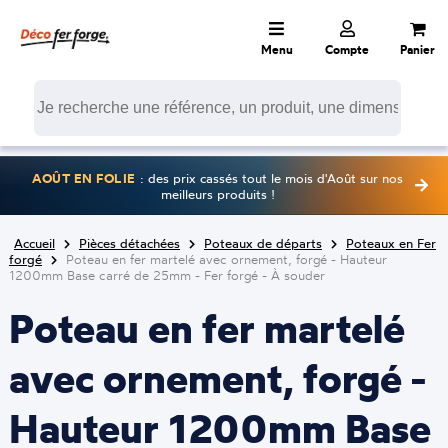
Menu
Compte
Panier
AOÛT EN FOLIE
: des prix cassés tout le mois d'Août sur nos
meilleurs produits !
Accueil
Pièces détachées
Poteaux de départs
Poteaux en Fer
forgé
Poteau en fer martelé avec ornement, forgé - Hauteur
1200mm Base carré de 25mm - Fer forgé - À souder
Poteau en fer martelé
avec ornement, forgé -
Hauteur 1200mm Base