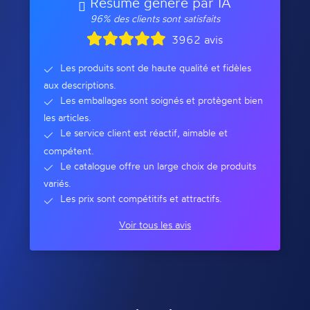
Résumé généré par IA
96% des clients sont satisfaits
3962 avis
Les produits sont de haute qualité et fidèles
aux descriptions.
Les emballages sont soignés et protègent bien
les articles.
Le service client est réactif, aimable et
compétent.
Le catalogue offre un large choix de produits
variés.
Les prix sont compétitifs et attractifs.
Voir tous les avis