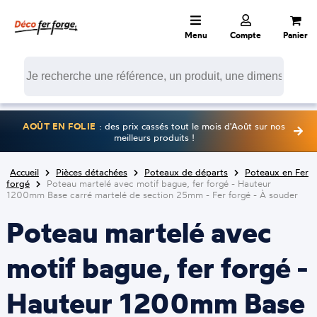
Menu
Compte
Panier
AOÛT EN FOLIE
: des prix cassés tout le mois d'Août sur nos
meilleurs produits !
Accueil
Pièces détachées
Poteaux de départs
Poteaux en Fer
forgé
Poteau martelé avec motif bague, fer forgé - Hauteur
1200mm Base carré martelé de section 25mm - Fer forgé - À souder
Poteau martelé avec
motif bague, fer forgé -
Hauteur 1200mm Base