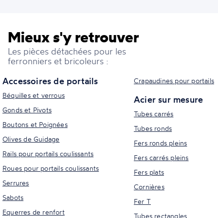
Mieux s'y retrouver
Les pièces détachées pour les
ferronniers et bricoleurs :
Accessoires de portails
Crapaudines pour portails
Béquilles et verrous
Acier sur mesure
Gonds et Pivots
Tubes carrés
Boutons et Poignées
Tubes ronds
Olives de Guidage
Fers ronds pleins
Rails pour portails coulissants
Fers carrés pleins
Roues pour portails coulissants
Fers plats
Serrures
Cornières
Sabots
Fer T
Equerres de renfort
Tubes rectangles