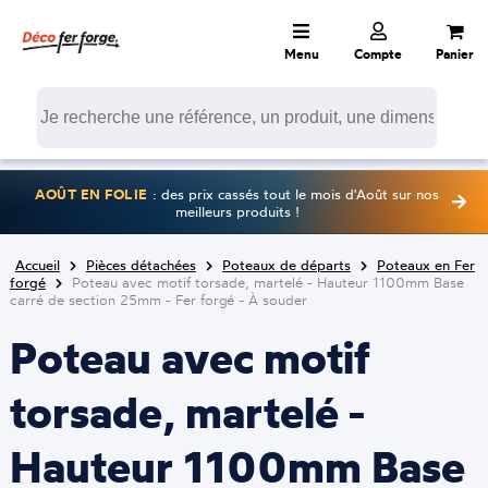
Menu
Compte
Panier
AOÛT EN FOLIE
: des prix cassés tout le mois d'Août sur nos
meilleurs produits !
Accueil
Pièces détachées
Poteaux de départs
Poteaux en Fer
forgé
Poteau avec motif torsade, martelé - Hauteur 1100mm Base
carré de section 25mm - Fer forgé - À souder
Poteau avec motif
torsade, martelé -
Hauteur 1100mm Base