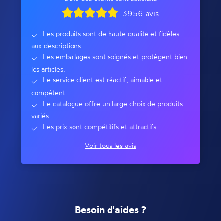
3956 avis
Les produits sont de haute qualité et fidèles
aux descriptions.
Les emballages sont soignés et protègent bien
les articles.
Le service client est réactif, aimable et
compétent.
Le catalogue offre un large choix de produits
variés.
Les prix sont compétitifs et attractifs.
Voir tous les avis
Besoin d'aides ?