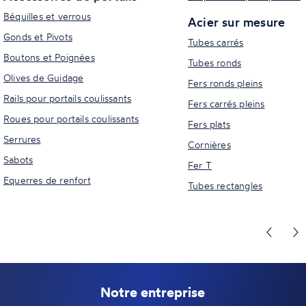
Béquilles et verrous
Acier sur mesure
Gonds et Pivots
Tubes carrés
Boutons et Poignées
Tubes ronds
Olives de Guidage
Fers ronds pleins
Rails pour portails coulissants
Fers carrés pleins
Roues pour portails coulissants
Fers plats
Serrures
Cornières
Sabots
Fer T
Equerres de renfort
Tubes rectangles
Notre entreprise