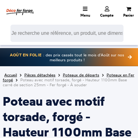
Menu
Compte
Panier
AOÛT EN FOLIE
: des prix cassés tout le mois d'Août sur nos
meilleurs produits !
Accueil
Pièces détachées
Poteaux de départs
Poteaux en Fer
forgé
Poteau avec motif torsade, forgé - Hauteur 1100mm Base
carré de section 25mm - Fer forgé - À souder
Poteau avec motif
torsade, forgé -
Hauteur 1100mm Base