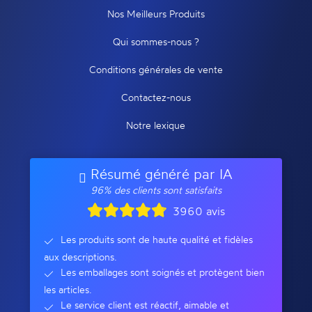
Nos Meilleurs Produits
Qui sommes-nous ?
Conditions générales de vente
Contactez-nous
Notre lexique
Résumé généré par IA
96% des clients sont satisfaits
3960 avis
Les produits sont de haute qualité et fidèles
aux descriptions.
Les emballages sont soignés et protègent bien
les articles.
Le service client est réactif, aimable et