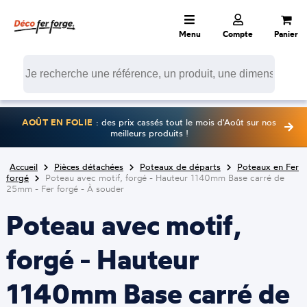
Menu
Compte
Panier
AOÛT EN FOLIE
: des prix cassés tout le mois d'Août sur nos
meilleurs produits !
Accueil
Pièces détachées
Poteaux de départs
Poteaux en Fer
forgé
Poteau avec motif, forgé - Hauteur 1140mm Base carré de
25mm - Fer forgé - À souder
Poteau avec motif,
forgé - Hauteur
1140mm Base carré de