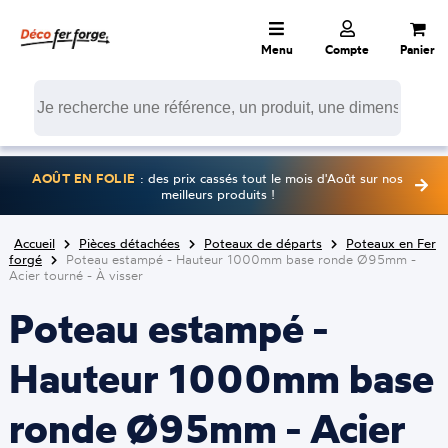
Menu
Compte
Panier
AOÛT EN FOLIE
: des prix cassés tout le mois d'Août sur nos
meilleurs produits !
Accueil
Pièces détachées
Poteaux de départs
Poteaux en Fer
forgé
Poteau estampé - Hauteur 1000mm base ronde Ø95mm -
Acier tourné - À visser
Poteau estampé -
Hauteur 1000mm base
ronde Ø95mm - Acier