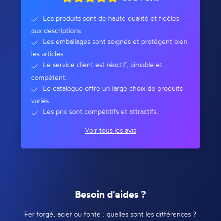
Les produits sont de haute qualité et fidèles
aux descriptions.
Les emballages sont soignés et protègent bien
les articles.
Le service client est réactif, aimable et
compétent.
Le catalogue offre un large choix de produits
variés.
Les prix sont compétitifs et attractifs.
Voir tous les avis
Besoin d'aides ?
Fer forgé, acier ou fonte : quelles sont les différences ?