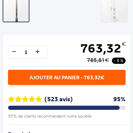
763,32
€
785,81
€
- 3 %
AJOUTER AU PANIER - 763,32€
(523 avis)
95%
95% de clients recommandent notre société.