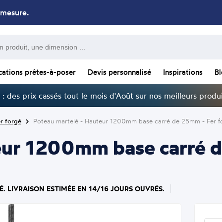
 mesure.
cations prêtes-à-poser
Devis personnalisé
Inspirations
B
: des prix cassés tout le mois d'Août sur nos meilleurs produi
r forgé
Poteau martelé - Hauteur 1200mm base carré de 25mm - Fer fo
eur 1200mm base carré d
É. LIVRAISON ESTIMÉE EN 14/16 JOURS OUVRÉS.