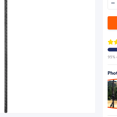
95% d
Phot