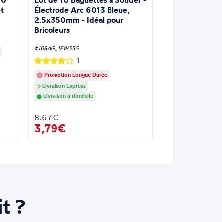
Lot de 10 Baguettes à Souder -
60
Électrode Arc 6013 Bleue,
t
2.5x350mm - Idéal pour
Bricoleurs
#10BAG_1EW355
1
Promotion Longue Durée
Livraison Express
Livraison à domicile
8.67€
3,79€
t ?