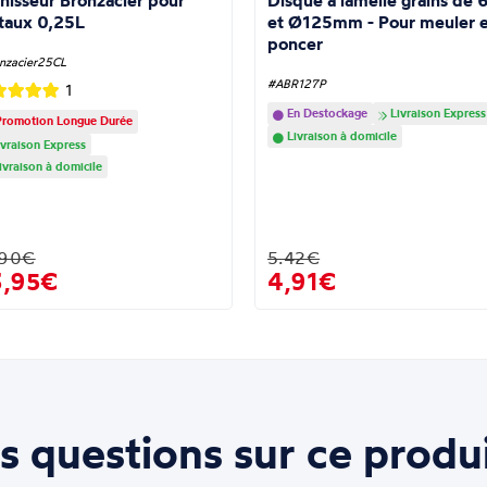
nisseur Bronzacier pour
Disque à lamelle grains de 
taux 0,25L
et Ø125mm - Pour meuler e
poncer
nzacier25CL
#ABR127P
1
En Destockage
Livraison Express
romotion Longue Durée
Livraison à domicile
vraison Express
ivraison à domicile
.90€
5.42€
3,95€
4,91€
s questions sur ce produi