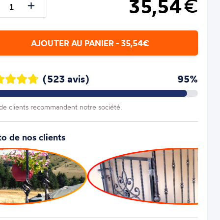
35,54
€
AJOUTER AU PANIER - 35,54€
(523 avis)
95%
e clients recommandent notre société.
o de nos clients