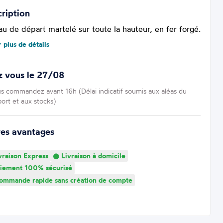
ription
au de départ martelé sur toute la hauteur, en fer forgé.
r plus de détails
z vous le 27/08
us commandez avant 16h (Délai indicatif soumis aux aléas du
port et aux stocks)
res avantages
vraison Express
Livraison à domicile
iement 100% sécurisé
mmande rapide sans création de compte