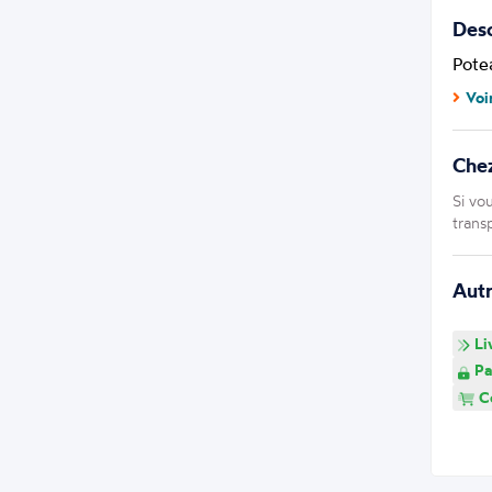
Desc
Pote
Voi
Che
Si vo
trans
Aut
Li
Pa
Co