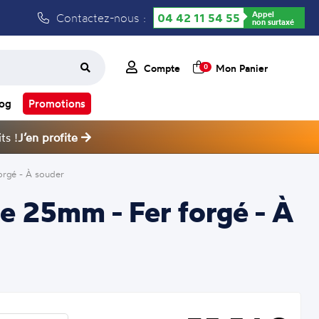
Appel
Contactez-nous :
04 42 11 54 55
non surtaxé
Compte
Mon Panier
0
log
Promotions
ts !
J’en profite
rgé - À souder
e 25mm - Fer forgé - À