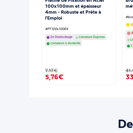
Platine de Fixation en Acier
Bru
100x100mm et épaisseur
mé
4mm - Robuste et Prête à
l'Emploi
#bro
#PT100x100E4
P
En Destockage
Livraison Express
Li
Livraison à domicile
L
7.17€
41
5,76€
3
De