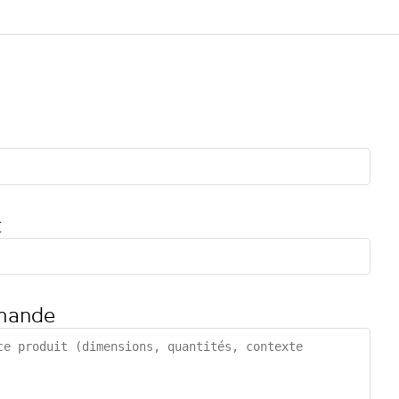
t
mande