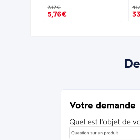
7.17€
41
5,76€
3
De
Votre demande
Quel est l'objet de 