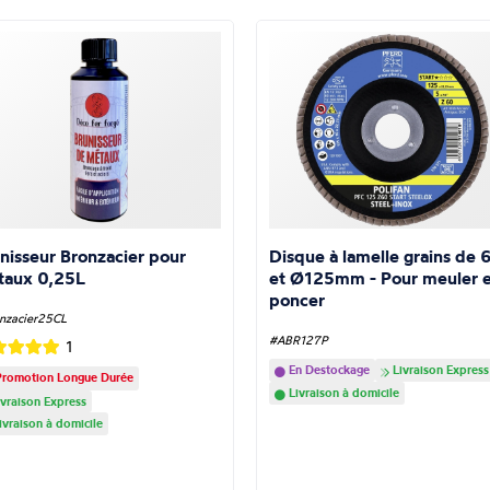
nisseur Bronzacier pour
Disque à lamelle grains de 
taux 0,25L
et Ø125mm - Pour meuler e
poncer
nzacier25CL
#ABR127P
1
En Destockage
Livraison Express
romotion Longue Durée
Livraison à domicile
vraison Express
ivraison à domicile