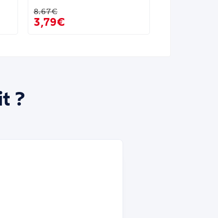
8.67€
3,79€
t ?