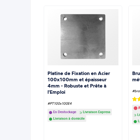
Platine de Fixation en Acier
Bru
100x100mm et épaisseur
mé
4mm - Robuste et Prête à
l'Emploi
#bro
#PT100x100E4
P
En Destockage
Livraison Express
Li
Livraison à domicile
L