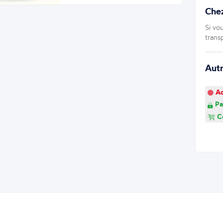
Che
Si vo
trans
Aut
Ao
Pa
Co