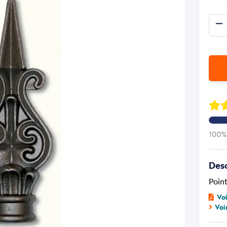
100% 
Desc
Point
Vo
Voi