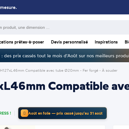
 mesure.
cations prêtes-à-poser
Devis personnalisé
Inspirations
B
: des prix cassés tout le mois d'Août sur nos meilleurs produi
 - H127xL46mm Compatible avec tube Ø20mm - Fer forgé - À souder
27xL46mm Compatible av
ESS !
Août en folie — prix cassé jusqu’au 31 août