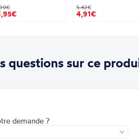
.90€
5.42€
3,95€
4,91€
s questions sur ce produi
votre demande ?