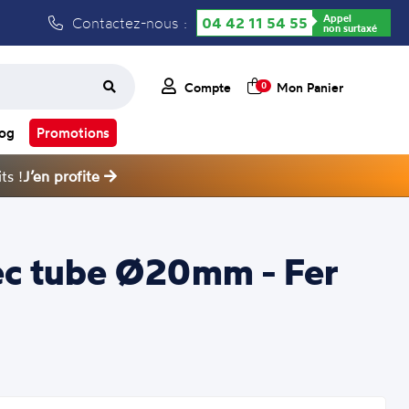
Appel
Contactez-nous :
04 42 11 54 55
non surtaxé
Compte
Mon Panier
0
log
Promotions
ts !
J’en profite
ec tube Ø20mm - Fer