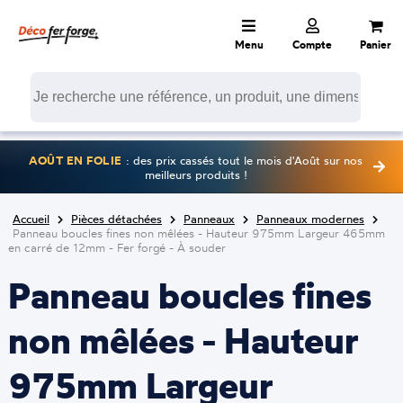
Menu
Compte
Panier
AOÛT EN FOLIE
: des prix cassés tout le mois d'Août sur nos
meilleurs produits !
Accueil
Pièces détachées
Panneaux
Panneaux modernes
Panneau boucles fines non mêlées - Hauteur 975mm Largeur 465mm
en carré de 12mm - Fer forgé - À souder
Panneau boucles fines
non mêlées - Hauteur
975mm Largeur