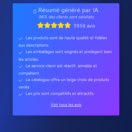
Résumé généré par IA
96% des clients sont satisfaits
3958 avis
Les produits sont de haute qualité et fidèles
aux descriptions.
Les emballages sont soignés et protègent bien
les articles.
Le service client est réactif, aimable et
compétent.
Le catalogue offre un large choix de produits
variés.
Les prix sont compétitifs et attractifs.
Voir tous les avis