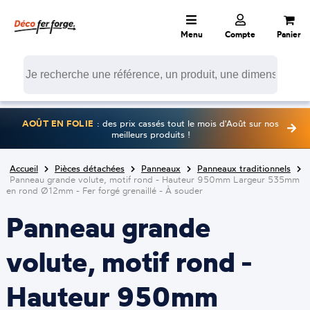
Menu
Compte
Panier
AOÛT EN FOLIE
: des prix cassés tout le mois d'Août sur nos
meilleurs produits !
Accueil
Pièces détachées
Panneaux
Panneaux traditionnels
Panneau grande volute, motif rond - Hauteur 950mm Largeur 535mm
en rond Ø12mm - Fer forgé grenaillé - À souder
Panneau grande
volute, motif rond -
Hauteur 950mm