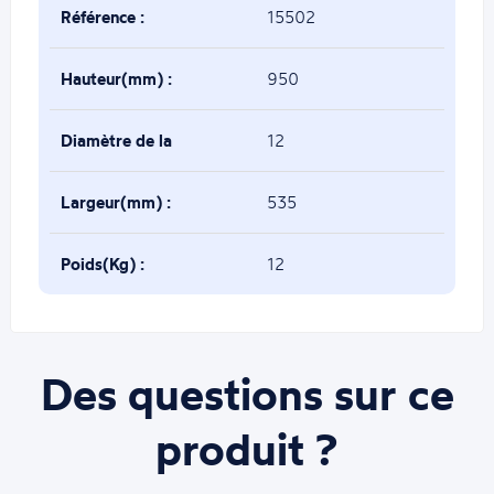
Référence :
15502
Hauteur(mm) :
950
Diamètre de la
12
base(mm) :
Largeur(mm) :
535
Poids(Kg) :
12
Des questions sur ce
produit ?