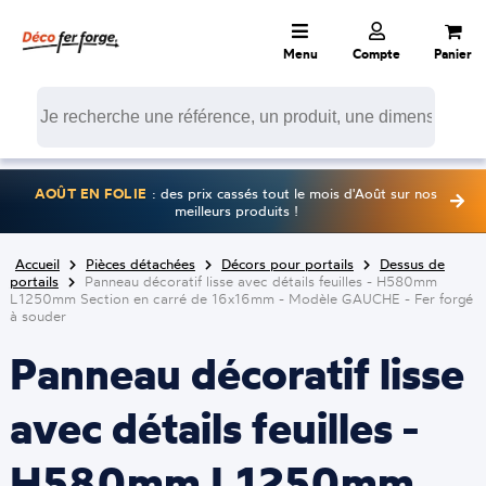
Menu
Compte
Panier
AOÛT EN FOLIE
: des prix cassés tout le mois d'Août sur nos
meilleurs produits !
Accueil
Pièces détachées
Décors pour portails
Dessus de
portails
Panneau décoratif lisse avec détails feuilles - H580mm
L1250mm Section en carré de 16x16mm - Modèle GAUCHE - Fer forgé
à souder
Panneau décoratif lisse
avec détails feuilles -
H580mm L1250mm