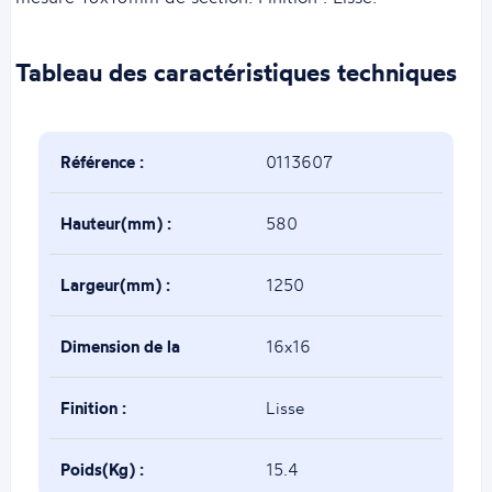
Tableau des caractéristiques techniques
Référence :
0113607
Hauteur(mm) :
580
Largeur(mm) :
1250
Dimension de la
16x16
base(mm) :
Finition :
Lisse
Poids(Kg) :
15.4