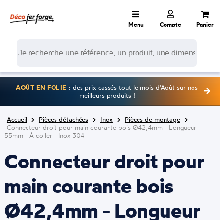
Menu
Compte
Panier
AOÛT EN FOLIE
: des prix cassés tout le mois d'Août sur nos
meilleurs produits !
Accueil
Pièces détachées
Inox
Pièces de montage
Connecteur droit pour main courante bois Ø42,4mm - Longueur
55mm - À coller - Inox 304
Connecteur droit pour
main courante bois
Ø42,4mm - Longueur