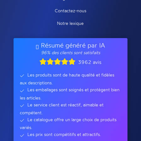
Contactez-nous
Notre lexique
Résumé généré par IA
96% des clients sont satisfaits
3962 avis
Les produits sont de haute qualité et fidèles
aux descriptions.
Les emballages sont soignés et protègent bien
les articles.
Le service client est réactif, aimable et
compétent.
Le catalogue offre un large choix de produits
variés.
Les prix sont compétitifs et attractifs.