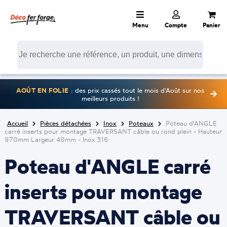
Menu
Compte
Panier
AOÛT EN FOLIE
: des prix cassés tout le mois d'Août sur nos
meilleurs produits !
Accueil
Pièces détachées
Inox
Poteaux
Poteau d'ANGLE
carré inserts pour montage TRAVERSANT câble ou rond plein - Hauteur
970mm Largeur 40mm - Inox 316
Poteau d'ANGLE carré
inserts pour montage
TRAVERSANT câble ou