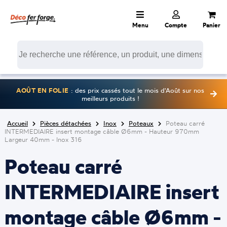
Menu
Compte
Panier
AOÛT EN FOLIE
: des prix cassés tout le mois d'Août sur nos
meilleurs produits !
Accueil
Pièces détachées
Inox
Poteaux
Poteau carré
INTERMEDIAIRE insert montage câble Ø6mm - Hauteur 970mm
Largeur 40mm - Inox 316
Poteau carré
INTERMEDIAIRE insert
montage câble Ø6mm -