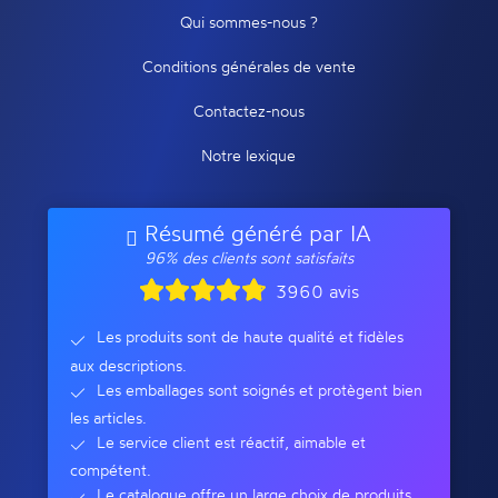
Qui sommes-nous ?
Conditions générales de vente
Contactez-nous
Notre lexique
Résumé généré par IA
96% des clients sont satisfaits
3960 avis
Les produits sont de haute qualité et fidèles
aux descriptions.
Les emballages sont soignés et protègent bien
les articles.
Le service client est réactif, aimable et
compétent.
Le catalogue offre un large choix de produits