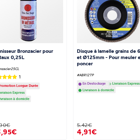
nisseur Bronzacier pour
Disque à lamelle grains de 
taux 0,25L
et Ø125mm - Pour meuler e
poncer
nzacier25CL
#ABR127P
1
En Destockage
Livraison Express
romotion Longue Durée
Livraison à domicile
vraison Express
ivraison à domicile
.90€
5.42€
3,95€
4,91€