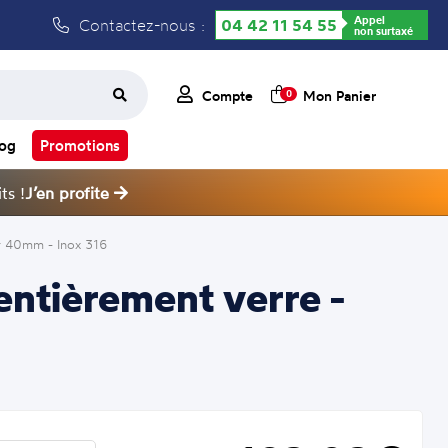
Appel
Contactez-nous :
04 42 11 54 55
non surtaxé
Compte
Mon Panier
0
log
Promotions
ts !
J’en profite
r 40mm - Inox 316
ntièrement verre -