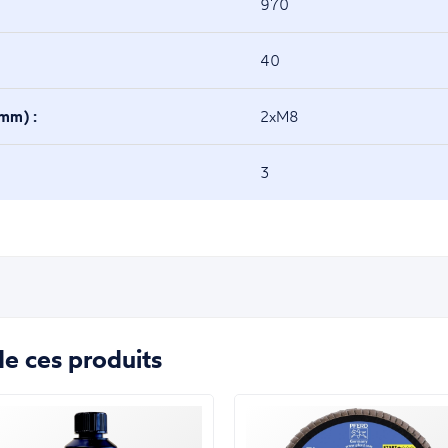
970
40
(mm) :
2xM8
3
e ces produits