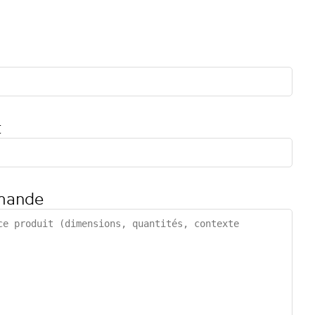
t
mande