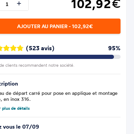
102,92
€
AJOUTER AU PANIER - 102,92€
(523 avis)
95%
e clients recommandent notre société.
ription
au de départ carré pour pose en applique et montage
e, en inox 316.
r plus de détails
z vous le 07/09