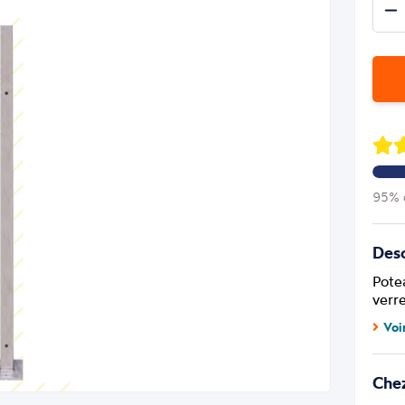
95% d
Desc
Pote
verr
Voi
Che