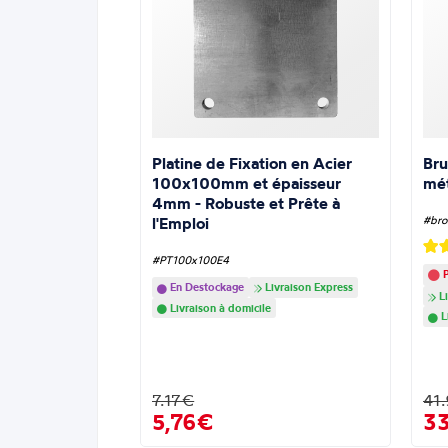
Platine de Fixation en Acier
Bru
100x100mm et épaisseur
mé
4mm - Robuste et Prête à
l'Emploi
#bro
#PT100x100E4
P
En Destockage
Livraison Express
Li
Livraison à domicile
L
7.17€
41
5,76€
3