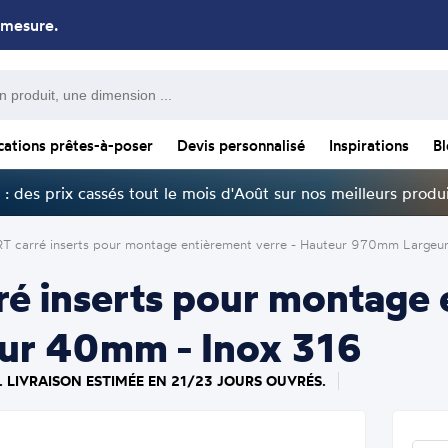
 mesure.
cations prêtes-à-poser
Devis personnalisé
Inspirations
B
: des prix cassés tout le mois d'Août sur nos meilleurs produi
T carré inserts pour montage entièrement verre - Hauteur 970mm Largeu
é inserts pour montage e
ur 40mm - Inox 316
. LIVRAISON ESTIMÉE EN 21/23 JOURS OUVRÉS.