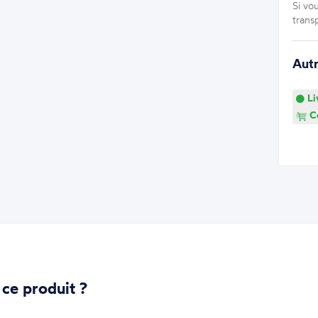
Si vo
trans
Aut
Li
Co
 ce produit ?