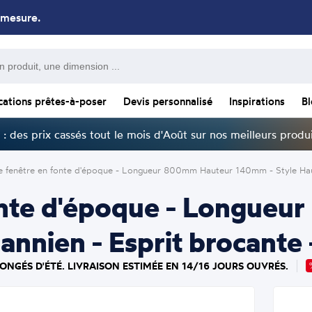
 mesure.
cations prêtes-à-poser
Devis personnalisé
Inspirations
B
: des prix cassés tout le mois d'Août sur nos meilleurs produi
e fenêtre en fonte d'époque - Longueur 800mm Hauteur 140mm - Style Hauss
onte d'époque - Longue
nien - Esprit brocante - 
ONGÉS D'ÉTÉ. LIVRAISON ESTIMÉE EN 14/16 JOURS OUVRÉS.