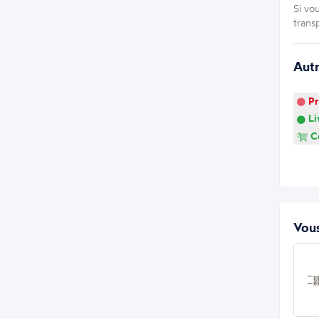
Si vo
trans
Aut
Pr
Li
Co
Vous