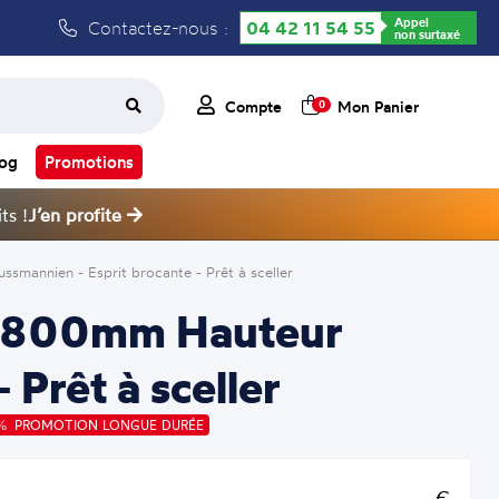
Appel
Contactez-nous :
04 42 11 54 55
non surtaxé
Compte
Mon Panier
0
log
Promotions
ts !
J’en profite
mannien - Esprit brocante - Prêt à sceller
ur 800mm Hauteur
Prêt à sceller
PROMOTION LONGUE DURÉE
€