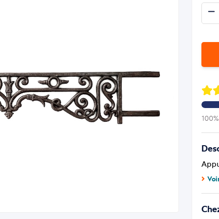
100% 
Desc
Appu
Voi
Che