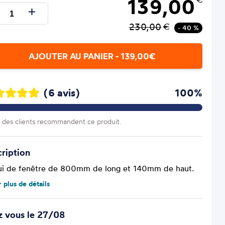
139,00
230,00
€
- 40 %
AJOUTER AU PANIER - 139,00€
(6 avis)
100%
des clients recommandent ce produit.
ription
i de fenêtre de 800mm de long et 140mm de haut.
r plus de détails
z vous le 27/08