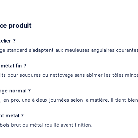
.
ce produit
elier ?
e standard s’adaptent aux meuleuses angulaires courantes, 
métal fin ?
aits pour soudures ou nettoyage sans abîmer les tôles minc
age normal ?
; en pro, une à deux journées selon la matière, il tient bien
nt métal ?
ois brut ou métal rouillé avant finition.