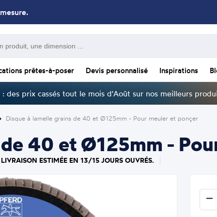
 mesure.
cations prêtes-à-poser
Devis personnalisé
Inspirations
B
: des prix cassés tout le mois d'Août sur nos meilleurs produi
Disque à lamelle grains de 40 et Ø125mm - Pour meuler et ponçer
s de 40 et Ø125mm - Pou
 LIVRAISON ESTIMÉE EN 13/15 JOURS OUVRÉS.