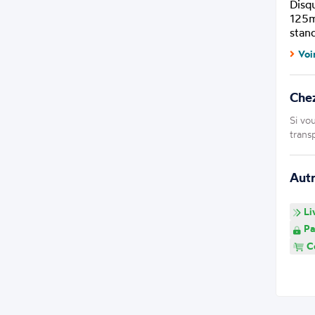
Disq
125m
stan
Voi
Che
Si vo
trans
Aut
Li
Pa
Co