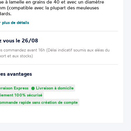
ue à lamelle en grains de 40 et avec un diamètre
m (compatible avec la plupart des meuleuses
dards.
r plus de détails
z vous le 26/08
us commandez avant 16h (Délai indicatif soumis aux aléas du
port et aux stocks)
res avantages
vraison Express
Livraison à domicile
iement 100% sécurisé
mmande rapide sans création de compte