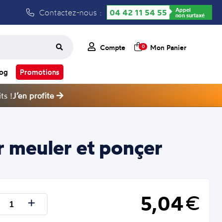
Appel
Contactez-nous :
04 42 11 54 55
non surtaxé
Compte
Mon Panier
0
log
Promotions
ts !
J’en profite
r meuler et ponçer
5,04
€