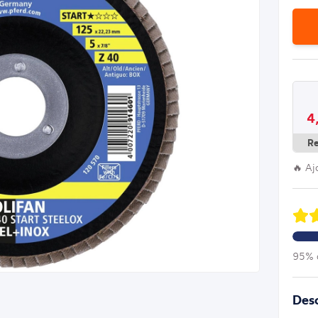
4
R
🔥 Aj
95% d
Desc