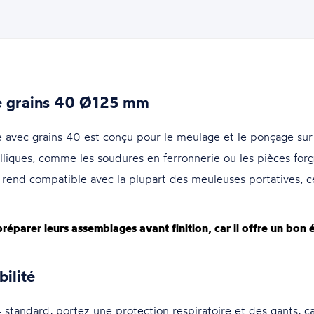
le grains 40 Ø125 mm
avec grains 40 est conçu pour le meulage et le ponçage sur 
liques, comme les soudures en ferronnerie ou les pièces for
e rend compatible avec la plupart des meuleuses portatives, ce
réparer leurs assemblages avant finition, car il offre un bon é
bilité
andard, portez une protection respiratoire et des gants, car l