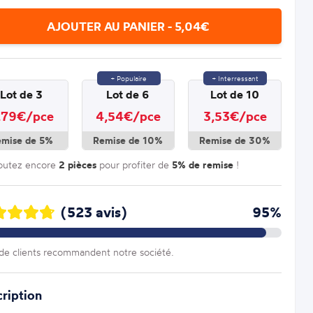
AJOUTER AU PANIER - 5,04€
+ Populaire
+ Interressant
Lot de 3
Lot de 6
Lot de 10
,79€/pce
4,54€/pce
3,53€/pce
emise de 5%
Remise de 10%
Remise de 30%
outez encore
2 pièces
pour profiter de
5% de remise
!
(523 avis)
95%
e clients recommandent notre société.
ription