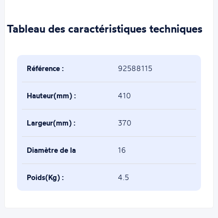
Tableau des caractéristiques techniques
Référence :
92588115
Hauteur(mm) :
410
Largeur(mm) :
370
Diamètre de la
16
base(mm) :
Poids(Kg) :
4.5