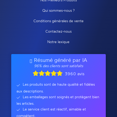
Qui sommes-nous ?
Conditions générales de vente
Contactez-nous
Notre lexique
Résumé généré par IA
96% des clients sont satisfaits
3960 avis
Les produits sont de haute qualité et fidèles
aux descriptions.
Les emballages sont soignés et protègent bien
les articles.
Le service client est réactif, aimable et
compétent.