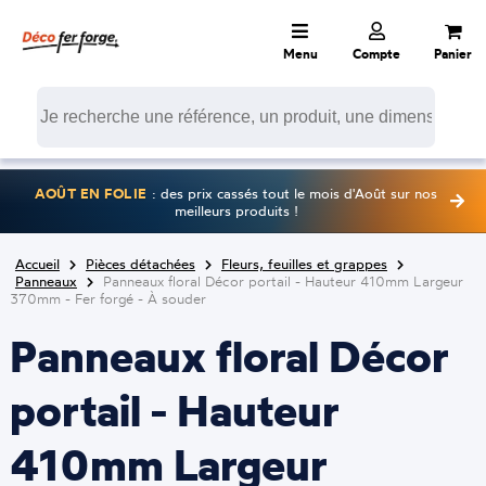
Menu
Compte
Panier
AOÛT EN FOLIE
: des prix cassés tout le mois d'Août sur nos
meilleurs produits !
Accueil
Pièces détachées
Fleurs, feuilles et grappes
Panneaux
Panneaux floral Décor portail - Hauteur 410mm Largeur
370mm - Fer forgé - À souder
Panneaux floral Décor
portail - Hauteur
410mm Largeur