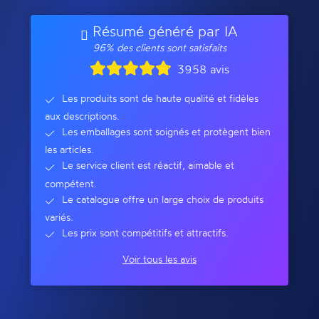
Résumé généré par IA
96% des clients sont satisfaits
3958 avis
Les produits sont de haute qualité et fidèles
aux descriptions.
Les emballages sont soignés et protègent bien
les articles.
Le service client est réactif, aimable et
compétent.
Le catalogue offre un large choix de produits
variés.
Les prix sont compétitifs et attractifs.
Voir tous les avis