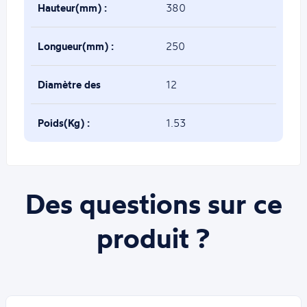
Hauteur(mm) :
380
Longueur(mm) :
250
Diamètre des
12
barreaux(mm) :
Poids(Kg) :
1.53
Des questions sur ce
produit ?