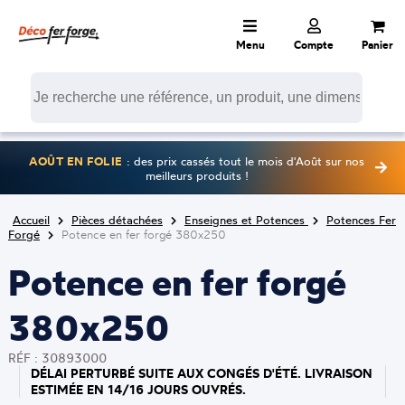
Menu
Compte
Panier
AOÛT EN FOLIE
: des prix cassés tout le mois d'Août sur nos
meilleurs produits !
Accueil
Pièces détachées
Enseignes et Potences
Potences Fer
Forgé
Potence en fer forgé 380x250
Potence en fer forgé
380x250
RÉF : 30893000
DÉLAI PERTURBÉ SUITE AUX CONGÉS D'ÉTÉ. LIVRAISON
ESTIMÉE EN 14/16 JOURS OUVRÉS.