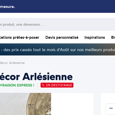
 mesure.
cations prêtes-à-poser
Devis personnalisé
Inspirations
B
: des prix cassés tout le mois d'Août sur nos meilleurs produi
Décor Arlésienne
écor Arlésienne
IVRAISON EXPRESS !
EN DESTOCKAGE