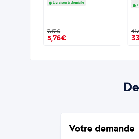
Livraison à domicile
L
7.17€
41
5,76€
3
De
Votre demande