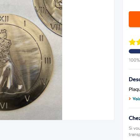
100% 
Desc
Plaq
Voi
Chez
Si vo
trans