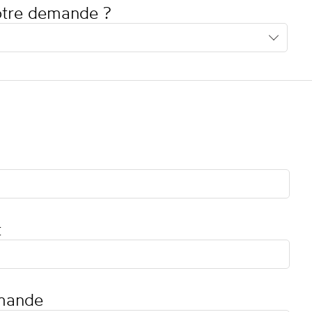
votre demande ?
t
mande