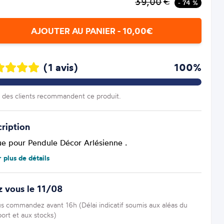
39,00
€
- 74 %
AJOUTER AU PANIER - 10,00€
(1 avis)
100%
des clients recommandent ce produit.
ription
ue pour Pendule Décor Arlésienne .
r plus de détails
 vous le 11/08
us commandez avant 16h (Délai indicatif soumis aux aléas du
port et aux stocks)