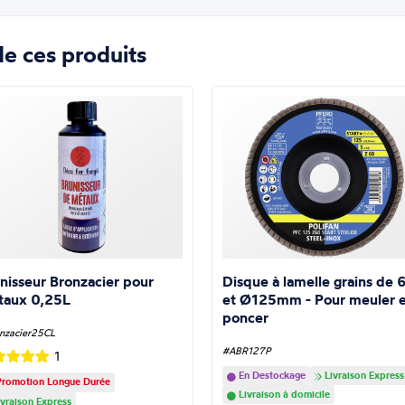
e ces produits
nisseur Bronzacier pour
Disque à lamelle grains de 
taux 0,25L
et Ø125mm - Pour meuler e
poncer
nzacier25CL
#ABR127P
1
En Destockage
Livraison Express
romotion Longue Durée
Livraison à domicile
vraison Express