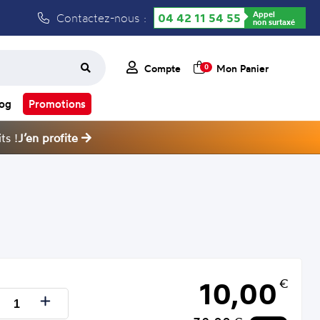
Appel
Contactez-nous :
04 42 11 54 55
non surtaxé
Compte
Mon Panier
0
log
Promotions
ts !
J’en profite
10,00
€