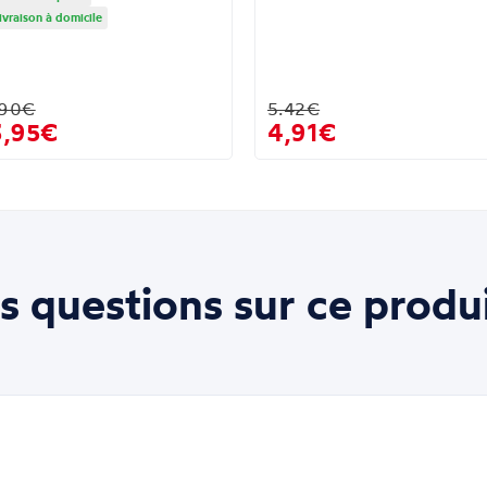
ivraison à domicile
.90€
5.42€
3,95€
4,91€
s questions sur ce produi