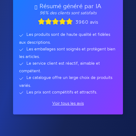
Résumé généré par IA
96% des clients sont satisfaits
3960 avis
Les produits sont de haute qualité et fidèles
aux descriptions.
Les emballages sont soignés et protègent bien
les articles.
Le service client est réactif, aimable et
compétent.
Le catalogue offre un large choix de produits
variés.
Les prix sont compétitifs et attractifs.
Voir tous les avis