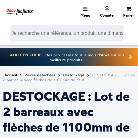
Menu
Compte
Panier
AOÛT EN FOLIE
: des prix cassés tout le mois d'Août sur nos
meilleurs produits !
Accueil
Pièces détachées
Destockage
DESTOCKAGE : Lot de
2 barreaux avec flèches de 1100mm de haut
DESTOCKAGE : Lot de
2 barreaux avec
flèches de 1100mm de