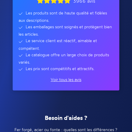
3966 avis
Les produits sont de haute qualité et fidèles
aux descriptions.
Les emballages sont soignés et protègent bien
les articles.
Le service client est réactif, aimable et
compétent.
Le catalogue offre un large choix de produits
variés.
Les prix sont compétitifs et attractifs.
Voir tous les avis
Besoin d'aides ?
Fer forgé, acier ou fonte : quelles sont les différences ?