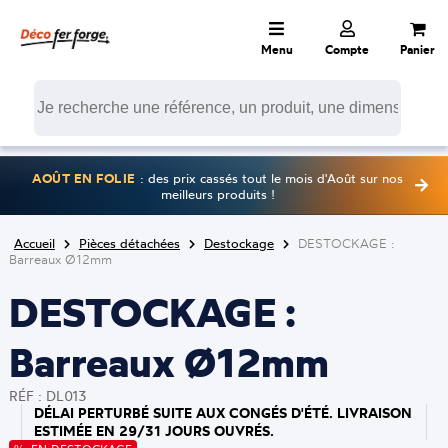
Menu
Compte
Panier
AOÛT EN FOLIE
: des prix cassés tout le mois d'Août sur nos
meilleurs produits !
Accueil
Pièces détachées
Destockage
DESTOCKAGE :
Barreaux Ø12mm
DESTOCKAGE :
Barreaux Ø12mm
RÉF : DL013
DÉLAI PERTURBÉ SUITE AUX CONGÉS D'ÉTÉ. LIVRAISON
ESTIMÉE EN 29/31 JOURS OUVRÉS.